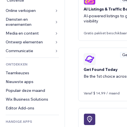
Conversie
AI Listings & Traffic 
Online verkopen
AI-powered listings to g
Diensten en 
Apps voor webshops
visibility
evenementen
Verzending en levering
Media en content
Hotels
Gratis pakket beschikbaar
Verkoopknoppen
Evenementen
Ontwerp elementen
Galerij
Online cursussen
Restaurants
Muziek
Kaarten en navigatie
Communicatie 
Print on demand
Ge
Vastgoed
Podcasts
Privacy en beveiliging
Boekhouding
Formulieren
ONTDEKKEN
Boekingen
Fotografie
Ontime
Coupons en loyaliteit
Blog
Get Found Today
Teamkeuzes
Video
Pagina templates
Opslagoplossingen
Enquêtes
Be the 1st choice acro
Nieuwste apps
PDF
Afbeeldingseffecten
Dropshipping
Chat
Bestanden delen
Populair deze maand
Knoppen en menu's
Prijzen en abonnementen
Opmerkingen
Vanaf $ 14,99 / maand
Nieuws
Banners en badges
Crowdfunding
Wix Business Solutions
Telefoonnummer
Contentdiensten
Rekenmachines
Eten en drinken
Community
Editor Add-ons
Teksteffecten
Zoeken
Beoordelingen en testimonials
HANDIGE APPS
Weer
CRM