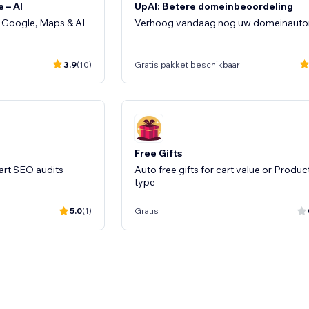
 – AI
UpAI: Betere domeinbeoordeling
n Google, Maps & AI
Verhoog vandaag nog uw domeinautori
3.9
(10)
Gratis pakket beschikbaar
Free Gifts
art SEO audits
Auto free gifts for cart value or Produc
type
5.0
(1)
Gratis