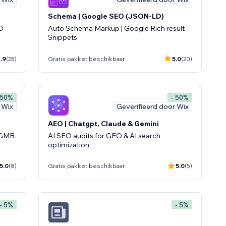
Schema | Google SEO (JSON-LD)
EO
Auto Schema Markup | Google Rich result
Snippets
.9
(25)
Gratis pakket beschikbaar
5.0
(20)
 50%
- 50%
 Wix
Geverifieerd door Wix
AEO | Chatgpt, Claude & Gemini
- GMB
AI SEO audits for GEO & AI search
optimization
5.0
(8)
Gratis pakket beschikbaar
5.0
(5)
- 5%
- 5%