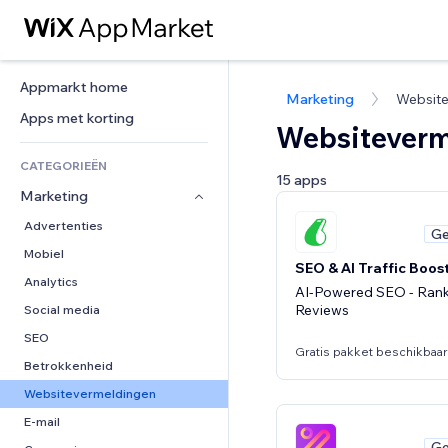
Appmarkt home
Marketing
Websit
Apps met korting
Websiteverm
CATEGORIEËN
15 apps
Marketing
Advertenties
Ge
Mobiel
SEO & AI Traffic Boos
Analytics
AI-Powered SEO - Ranki
Reviews
Social media
SEO
Gratis pakket beschikbaar
Betrokkenheid
Websitevermeldingen
E-mail
Ge