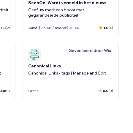
SeenOn: Wordt vermeld in het nieuws
teit
Geef uw merk een boost met
gegarandeerde publiciteit
1.0
(2)
Vanaf $ 36,48 / maand
$ 38.40
1.0
(4)
Geverifieerd door Wix
Canonical Links
t
Canonical Links - tags | Manage and Edit
0.0
(0)
Gratis
0.0
(0)