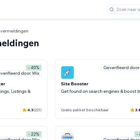
evermeldingen
eldingen
Geverifieerd door
- 40%
verifieerd door Wix
ter
Site Booster
ngs, Listings &
Get found on search engines & boost tr
4.3
(221)
Gratis pakket beschikbaar
3.
- 22%
-
verifieerd door Wix
Geverifieerd door