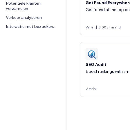
Get Found Everywhere
Potentiële klanten 
Grafieken en tabellen
verzamelen
Get found at the top o
Verkeer analyseren
Interactie met bezoekers
Vanaf $ 8,00 / maand
SEO Audit
Boost rankings with sm
Gratis