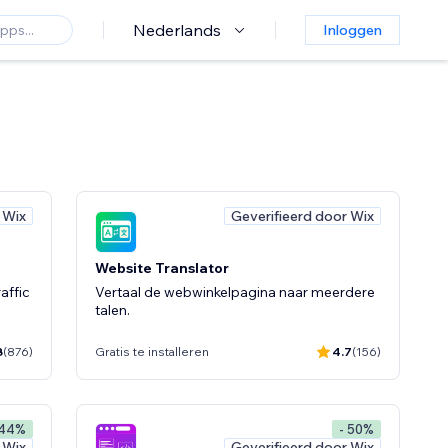
Nederlands
Inloggen
 Wix
Geverifieerd door Wix
Website Translator
affic
Vertaal de webwinkelpagina naar meerdere
talen.
8
(876)
Gratis te installeren
4.7
(156)
 44%
- 50%
 Wix
Geverifieerd door Wix