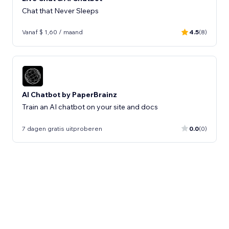
Chat that Never Sleeps
Vanaf $ 1,60 / maand
4.5
(8)
AI Chatbot by PaperBrainz
Train an AI chatbot on your site and docs
7 dagen gratis uitproberen
0.0
(0)