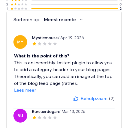
2
0
1
2
Sorteren op:
Meest recente
Mysticmouse
/ Apr 19, 2026
MY
What is the point of this?
This is an incredibly limited plugin to allow you
to add a category header to your blog pages.
Theoretically, you can add an image at the top
of the blog feed page (rather...
Lees meer
Behulpzaam
(2)
Burcuerdogan
/ Mar 13, 2026
BU