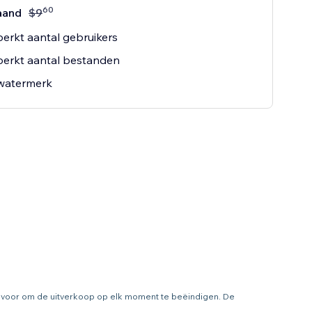
60
aand
$
9
rkt aantal gebruikers
erkt aantal bestanden
watermerk
ht voor om de uitverkoop op elk moment te beëindigen. De