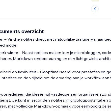
cuments overzicht
 – Vind je notities direct met natuurlijke-taalquery's, aang
ted model
werkruimte – Naast notities maken kun je microbloggen, co
eheren. Markdown-ondersteuning en een lichtgewicht archit
heid en flexibiliteit – Geoptimaliseerd voor prestaties en 
nterface en de vrijheid om de ervaring aan je workflow aan
oor iedereen die ideeën wil vastleggen en organiseren zonde
ienst. Je kunt in seconden notities, microblogposts, taken of
ren, met volledige Markdown-opmaak voor eenvoudig dele