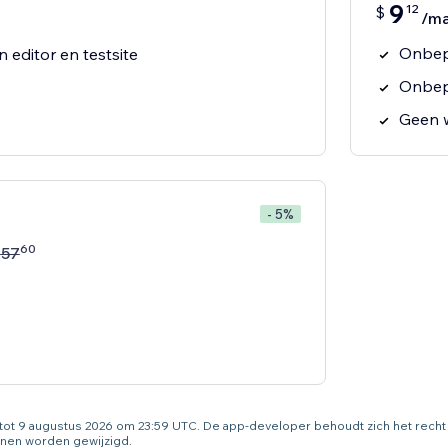
9
12
$
/m
Onbepe
 editor en testsite
Onbep
Geen 
- 5%
60
$
57
g tot 9 augustus 2026 om 23:59 UTC. De app-developer behoudt zich het rec
nen worden gewijzigd.