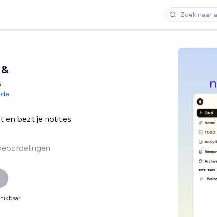
 &
s
ode
 en bezit je notities
beoordelingen
hikbaar