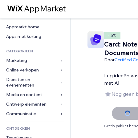
Appmarkt home
- 5%
Apps met korting
Card: Note
CATEGORIEËN
Document
Door
Certified C
Marketing
Online verkopen
Advertenties
Leg ideeën vast
Mobiel
Diensten en 
Apps voor webshops
met AI
evenementen
Analytics
Verzending en levering
Nog geen 
Media en content
Hotels
Social media
Verkoopknoppen
Evenementen
Ontwerp elementen
Galerij
SEO
Online cursussen
Restaurants
Muziek
Betrokkenheid
Kaarten en navigatie
Communicatie 
Print on demand
Vastgoed
Podcasts
Websitevermeldingen
Privacy en beveiliging
Boekhouding
Formulieren
Gratis pakket besc
ONTDEKKEN
Boekingen
Fotografie
E-mail
Ontime
Coupons en loyaliteit
Blog
Teamkeuzes