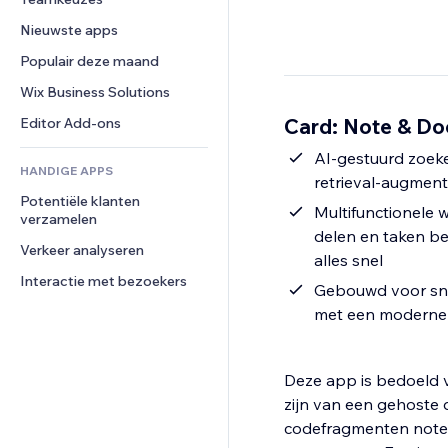
Video
Conversie
Pagina templates
Opslagoplossingen
Enquêtes
Nieuwste apps
PDF
Afbeeldingseffecten
Dropshipping
Chat
Bestanden delen
Populair deze maand
Knoppen en menu's
Prijzen en abonnementen
Opmerkingen
Nieuws
Banners en badges
Crowdfunding
Wix Business Solutions
Telefoonnummer
Contentdiensten
Rekenmachines
Eten en drinken
Community
Card: Note & Do
Editor Add-ons
Teksteffecten
Zoeken
Beoordelingen en testimonials
AI-gestuurd zoeken
HANDIGE APPS
Weer
CRM
retrieval-augmen
Potentiële klanten 
Grafieken en tabellen
Multifunctionele 
verzamelen
delen en taken b
Verkeer analyseren
alles snel
Interactie met bezoekers
Gebouwd voor snel
met een moderne i
Deze app is bedoeld v
zijn van een gehoste d
codefragmenten note