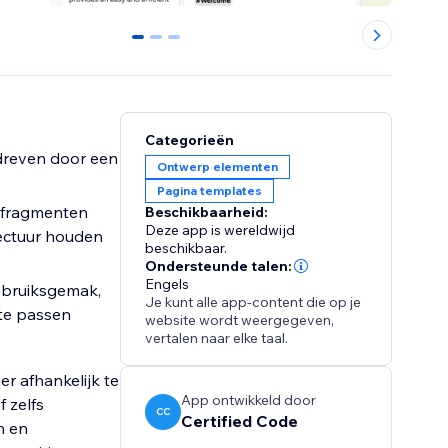
0
1
2
Categorieën
edreven door een
Ontwerp elementen
Pagina templates
defragmenten
Beschikbaarheid:
Deze app is wereldwijd
ectuur houden
beschikbaar.
Ondersteunde talen:
Engels
gebruiksgemak,
Je kunt alle app-content die op je
 te passen
website wordt weergegeven,
vertalen naar elke taal.
r afhankelijk te
App ontwikkeld door
 zelfs
CC
Certified Code
n en