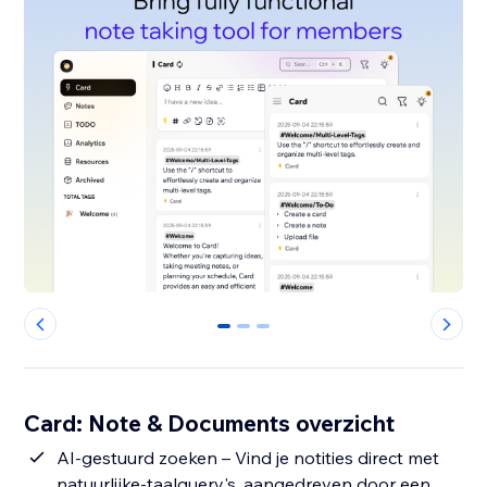
0
1
2
Card: Note & Documents overzicht
AI-gestuurd zoeken – Vind je notities direct met
natuurlijke-taalquery's, aangedreven door een