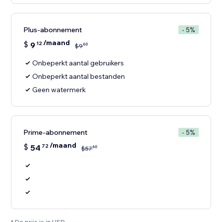
Plus-abonnement
- 5%
/maand
$
9
12
60
$
9
Onbeperkt aantal gebruikers
Onbeperkt aantal bestanden
Geen watermerk
Prime-abonnement
- 5%
/maand
$
54
72
60
$
57
* De prijs is in USD.