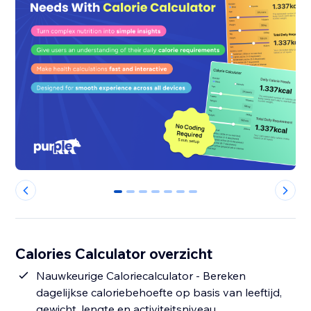
0
1
2
3
4
5
6
Calories Calculator overzicht
Nauwkeurige Caloriecalculator - Bereken
dagelijkse caloriebehoefte op basis van leeftijd,
gewicht, lengte en activiteitsniveau