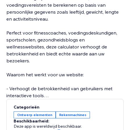
voedingsvereisten te berekenen op basis van
persoonlijke gegevens zoals leeftijd, gewicht, lengte
en activiteitsniveau.
Perfect voor fitnesscoaches, voedingsdeskundigen,
sportscholen, gezondheidsblogs en
wellnesswebsites, deze calculator verhoogt de
betrokkenheid en biedt echte waarde aan uw
bezoekers.
Waarom het werkt voor uw website:
- Verhoogt de betrokkenheid van gebruikers met
interactieve tools
- Houdt bezoekers langer op uw site
Categorieën
- Bouwt vertrouwen op met nuttige
Ontwerp elementen
Rekenmachines
gezondheidsinzichten
Beschikbaarheid:
- Helpt bezoekers om te zetten in klanten
Deze app is wereldwijd beschikbaar.