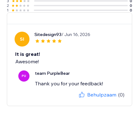
3
0
2
0
1
0
Sitedesign93
/ Jun 16, 2026
SI
It is great!
Awesome!
team PurpleBear
PU
Thank you for your feedback!
Behulpzaam
(0)