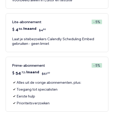
Voorbeeld alleen in Editor en testsite
Lite-abonnement
- 5%
/maand
$
4
56
80
$
4
Laat je sitebezoekers Calendly Scheduling Embed
gebruiken - geen limiet
Prime-abonnement
- 5%
/maand
$
54
72
60
$
57
Alles uit de vorige abonnementen, plus:
Toegang tot specialisten
Eerste hulp
Prioriteitsverzoeken