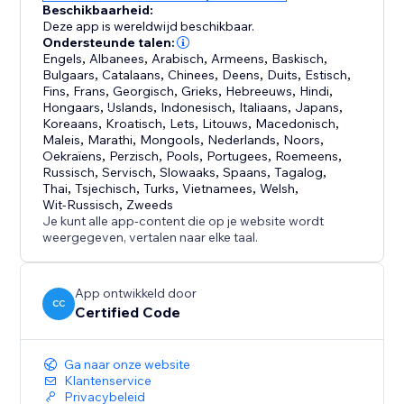
Beschikbaarheid:
Deze app is wereldwijd beschikbaar.
Ondersteunde talen:
Engels
,
Albanees
,
Arabisch
,
Armeens
,
Baskisch
,
Bulgaars
,
Catalaans
,
Chinees
,
Deens
,
Duits
,
Estisch
,
Fins
,
Frans
,
Georgisch
,
Grieks
,
Hebreeuws
,
Hindi
,
Hongaars
,
IJslands
,
Indonesisch
,
Italiaans
,
Japans
,
Koreaans
,
Kroatisch
,
Lets
,
Litouws
,
Macedonisch
,
Maleis
,
Marathi
,
Mongools
,
Nederlands
,
Noors
,
Oekraïens
,
Perzisch
,
Pools
,
Portugees
,
Roemeens
,
Russisch
,
Servisch
,
Slowaaks
,
Spaans
,
Tagalog
,
Thai
,
Tsjechisch
,
Turks
,
Vietnamees
,
Welsh
,
Wit-Russisch
,
Zweeds
Je kunt alle app-content die op je website wordt
weergegeven, vertalen naar elke taal.
App ontwikkeld door
CC
Certified Code
Ga naar onze website
Klantenservice
Privacybeleid