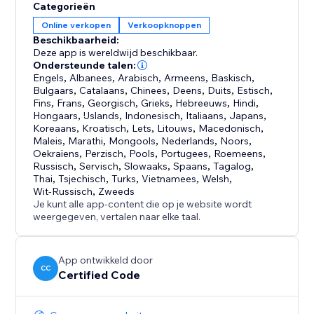
Categorieën
Online verkopen
Verkoopknoppen
Beschikbaarheid:
Deze app is wereldwijd beschikbaar.
Ondersteunde talen:
Engels
,
Albanees
,
Arabisch
,
Armeens
,
Baskisch
,
Bulgaars
,
Catalaans
,
Chinees
,
Deens
,
Duits
,
Estisch
,
Fins
,
Frans
,
Georgisch
,
Grieks
,
Hebreeuws
,
Hindi
,
Hongaars
,
IJslands
,
Indonesisch
,
Italiaans
,
Japans
,
Koreaans
,
Kroatisch
,
Lets
,
Litouws
,
Macedonisch
,
Maleis
,
Marathi
,
Mongools
,
Nederlands
,
Noors
,
Oekraïens
,
Perzisch
,
Pools
,
Portugees
,
Roemeens
,
Russisch
,
Servisch
,
Slowaaks
,
Spaans
,
Tagalog
,
Thai
,
Tsjechisch
,
Turks
,
Vietnamees
,
Welsh
,
Wit-Russisch
,
Zweeds
Je kunt alle app-content die op je website wordt
weergegeven, vertalen naar elke taal.
App ontwikkeld door
CC
Certified Code