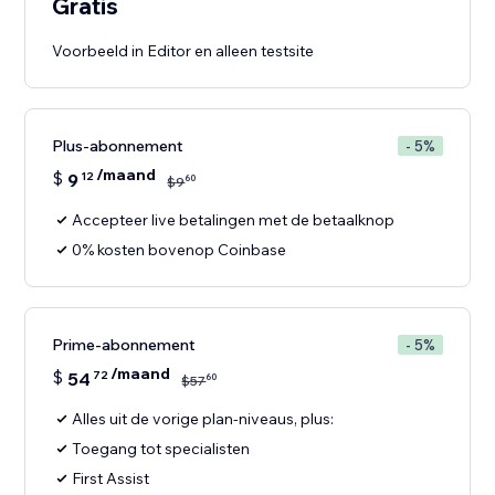
Gratis
Voorbeeld in Editor en alleen testsite
Plus-abonnement
- 5%
/maand
$
9
12
60
$
9
Accepteer live betalingen met de betaalknop
0% kosten bovenop Coinbase
Prime-abonnement
- 5%
/maand
$
54
72
60
$
57
Alles uit de vorige plan-niveaus, plus:
Toegang tot specialisten
First Assist