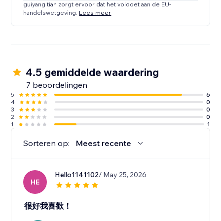
guiyang tian zorgt ervoor dat het voldoet aan de EU-
handelswetgeving.
Lees meer
4.5 gemiddelde waardering
7 beoordelingen
5
6
4
0
3
0
2
0
1
1
Sorteren op:
Meest recente
Hello1141102
/ May 25, 2026
HE
很好我喜歡！