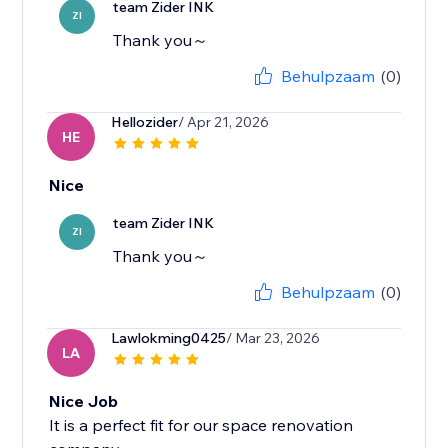
team Zider INK
ZI
Thank you～
Behulpzaam
(0)
Hellozider
/ Apr 21, 2026
HE
Nice
team Zider INK
ZI
Thank you～
Behulpzaam
(0)
Lawlokming0425
/ Mar 23, 2026
LA
Nice Job
It is a perfect fit for our space renovation