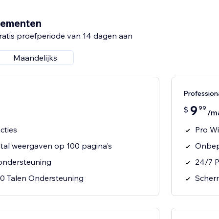
nementen
ratis proefperiode van 14 dagen aan
Maandelijks
Professio
9
99
$
/m
cties
Pro Wi
al weergaven op 100 pagina's
Onbep
sondersteuning
24/7 P
30 Talen Ondersteuning
Scherm