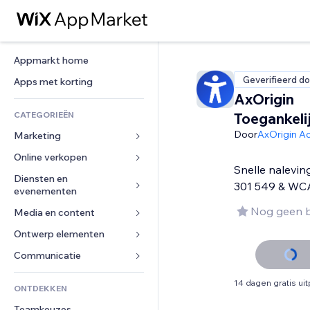
Appmarkt home
Geverifieerd do
Apps met korting
AxOrigin
CATEGORIEËN
Toegankeli
Door
AxOrigin Ac
Marketing
Online verkopen
Advertenties
Snelle nalevi
Mobiel
Diensten en 
Apps voor webshops
301 549 & WC
evenementen
Analytics
Verzending en levering
Nog geen 
Media en content
Hotels
Social media
Verkoopknoppen
Evenementen
Ontwerp elementen
Galerij
SEO
Online cursussen
Restaurants
Muziek
Betrokkenheid
Kaarten en navigatie
Communicatie 
Print on demand
Vastgoed
Podcasts
Websitevermeldingen
Privacy en beveiliging
Boekhouding
Formulieren
14 dagen gratis ui
ONTDEKKEN
Boekingen
Fotografie
E-mail
Ontime
Coupons en loyaliteit
Blog
Teamkeuzes