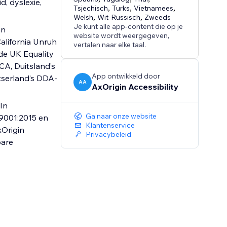
, dyslexie,
Tsjechisch
,
Turks
,
Vietnamees
,
Welsh
,
Wit-Russisch
,
Zweeds
Je kunt alle app-content die op je
an
website wordt weergegeven,
alifornia Unruh
vertalen naar elke taal.
de UK Equality
CA, Duitsland’s
App ontwikkeld door
itserland’s DDA-
AA
AxOrigin Accessibility
In
Ga naar onze website
9001:2015 en
Klantenservice
xOrigin
Privacybeleid
bare