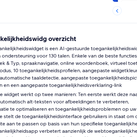
kelijkheidswidg overzicht
nkelijkheidswidget is een AI-gestuurde toegankelijkheidsw
n ondersteuning voor 130 talen. Enkele van de beste functie
ek & Typ, spraaknavigatie, online woordenboek, virtueel toe
dus, 10 toegankelijkheidsprofielen, aangepaste widgetkleu
automatische taaldetectie, aangepaste toegankelijkheidsp
gen en een aangepaste toegankelijkheidsverklaring-link
e widget werkt op twee manieren: Ten eerste werkt deze na
tomatisch alt-teksten voor afbeeldingen te verbeteren,
tie te optimaliseren en toegankelijkheidsproblemen op uw
 stelt de toegankelijkheidsinterface gebruikers in staat om 
te aan te passen op basis van hun specifieke toegankelijkh
nkelijkheidsapp verbetert aanzienlijk de webtoegankelijkh