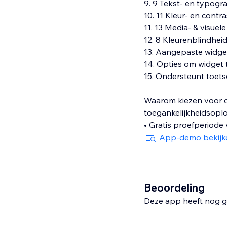
9. 9 Tekst- en typogra
10. 11 Kleur- en contr
11. 13 Media- & visue
12. 8 Kleurenblindhei
13. Aangepaste widget 
14. Opties om widget 
15. Ondersteunt toet
Waarom kiezen voor d
toegankelijkheidsopl
• Gratis proefperiode
• 24/7 ondersteuning 
App-demo bekijk
• Snelle en eenvoudig
• Kosteneffectieve pri
• Lichtgewicht ontwe
• Geschikt voor bedri
Beoordeling
Deze app heeft nog g
Ervaar de toonaangev
uw website eenvoudig 