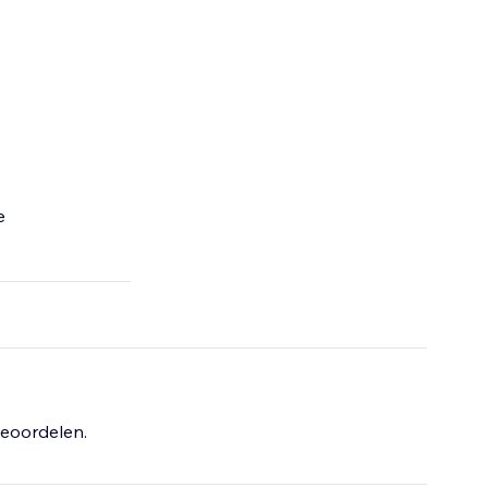
e
eoordelen.
nkelijkheid van