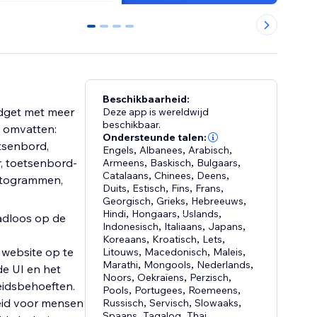
0
1
2
3
Beschikbaarheid:
idget met meer
Deze app is wereldwijd
beschikbaar.
s omvatten:
Ondersteunde talen:
tsenbord,
Engels
,
Albanees
,
Arabisch
,
r, toetsenbord-
Armeens
,
Baskisch
,
Bulgaars
,
Catalaans
,
Chinees
,
Deens
,
ictogrammen,
Duits
,
Estisch
,
Fins
,
Frans
,
Georgisch
,
Grieks
,
Hebreeuws
,
Hindi
,
Hongaars
,
IJslands
,
adloos op de
Indonesisch
,
Italiaans
,
Japans
,
Koreaans
,
Kroatisch
,
Lets
,
 website op te
Litouws
,
Macedonisch
,
Maleis
,
Marathi
,
Mongools
,
Nederlands
,
de UI en het
Noors
,
Oekraïens
,
Perzisch
,
eidsbehoeften.
Pools
,
Portugees
,
Roemeens
,
eid voor mensen
Russisch
,
Servisch
,
Slowaaks
,
Spaans
,
Tagalog
,
Thai
,