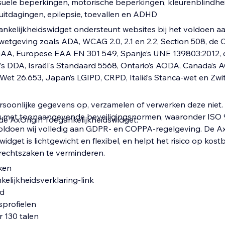
suele beperkingen, motorische beperkingen, kleurenblindheid
ruitdagingen, epilepsie, toevallen en ADHD
nkelijkheidswidget ondersteunt websites bij het voldoen a
wetgeving zoals ADA, WCAG 2.0, 2.1 en 2.2, Section 508, de C
RGAA, Europese EAA EN 301 549, Spanje’s UNE 139803:2012, 
ë’s DDA, Israël's Standaard 5568, Ontario’s AODA, Canada’s A
s Wet 26.653, Japan’s LGIPD, CRPD, Italië’s Stanca-wet en Zw
rsoonlijke gegevens op, verzamelen of verwerken deze niet. 
met toonaangevende beveiligingsnormen, waaronder ISO 
 de AxOrigin Toegankelijkheidswidget:
oldoen wij volledig aan GDPR- en COPPA-regelgeving. De A
idget is lichtgewicht en flexibel, en helpt het risico op kost
rechtszaken te verminderen.
ken
elijkheidsverklaring-link
rd
sprofielen
 130 talen