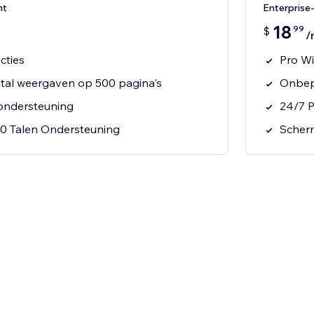
nt
Enterpris
18
99
$
/
cties
Pro Wi
tal weergaven op 500 pagina's
Onbep
sondersteuning
24/7 P
30 Talen Ondersteuning
Scherm