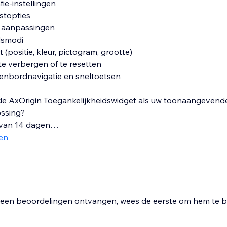
fie-instellingen
astopties
le aanpassingen
dsmodi
(positie, kleur, pictogram, grootte)
te verbergen of te resetten
senbordnavigatie en sneltoetsen
e AxOrigin Toegankelijkheidswidget als uw toonaangevend
ossing?
 van 14 dagen
wanneer u die nodig heeft
en
e installatie binnen één minuut
jsopties
rp met aanpasbare functies
jven van elke omvang en sector
een beoordelingen ontvangen, wees de eerste om hem te b
ende toegankelijkheidswidget die is ontworpen om de toega
en effectief te verbeteren.