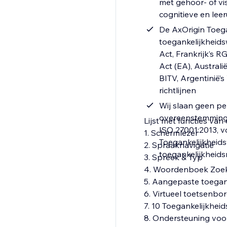
met gehoor- of vi
cognitieve en lee
De AxOrigin Toega
toegankelijkheids
Act, Frankrijk’s 
Act (EA), Australi
BITV, Argentinië’
richtlijnen
Wij slaan geen pe
overeenstemming 
Lijst met functies van
ISO 27001:2013, v
1. Schermlezer
Toegankelijkheidsw
2. Spraaknavigatie
toegankelijkheids
3. Spreek & Typ
4. Woordenboek Zoe
5. Aangepaste toegank
6. Virtueel toetsenbo
7. 10 Toegankelijkheid
8. Ondersteuning voor