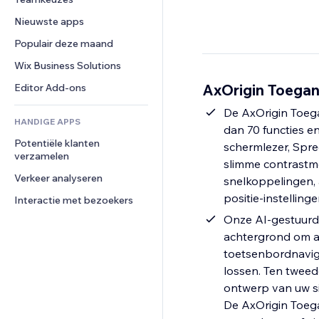
Video
Conversie
Pagina templates
Opslagoplossingen
Enquêtes
Nieuwste apps
PDF
Afbeeldingseffecten
Dropshipping
Chat
Bestanden delen
Populair deze maand
Knoppen en menu's
Prijzen en abonnementen
Opmerkingen
Nieuws
Banners en badges
Crowdfunding
Wix Business Solutions
Telefoonnummer
Contentdiensten
Rekenmachines
Eten en drinken
Community
AxOrigin Toegan
Editor Add-ons
Teksteffecten
Zoeken
Beoordelingen en testimonials
De AxOrigin Toega
HANDIGE APPS
Weer
CRM
dan 70 functies e
Potentiële klanten 
Grafieken en tabellen
schermlezer, Spre
verzamelen
slimme contrastmo
Verkeer analyseren
snelkoppelingen, 
positie-instellin
Interactie met bezoekers
Onze AI-gestuurd
achtergrond om au
toetsenbordnaviga
lossen. Ten tweede
ontwerp van uw si
De AxOrigin Toega