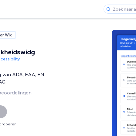
or Wix
jkheidswidg
cessibility
ng van ADA, EAA, EN
AG
beoordelingen
tproberen