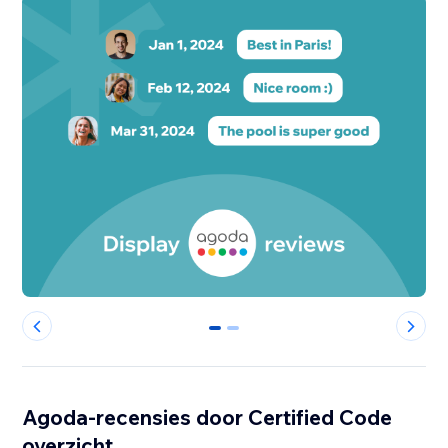
0
1
Agoda-recensies door Certified Code
overzicht