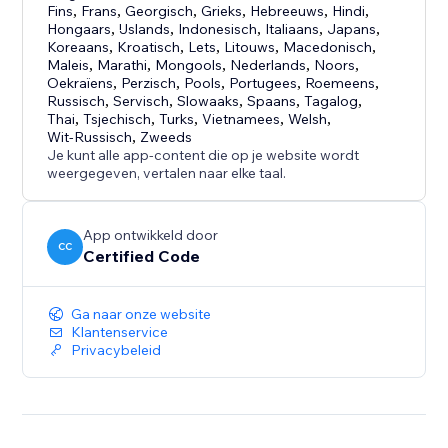
Fins
,
Frans
,
Georgisch
,
Grieks
,
Hebreeuws
,
Hindi
,
Hongaars
,
IJslands
,
Indonesisch
,
Italiaans
,
Japans
,
Koreaans
,
Kroatisch
,
Lets
,
Litouws
,
Macedonisch
,
Maleis
,
Marathi
,
Mongools
,
Nederlands
,
Noors
,
Oekraïens
,
Perzisch
,
Pools
,
Portugees
,
Roemeens
,
Russisch
,
Servisch
,
Slowaaks
,
Spaans
,
Tagalog
,
Thai
,
Tsjechisch
,
Turks
,
Vietnamees
,
Welsh
,
Wit-Russisch
,
Zweeds
Je kunt alle app-content die op je website wordt
weergegeven, vertalen naar elke taal.
App ontwikkeld door
CC
Certified Code
Ga naar onze website
Klantenservice
Privacybeleid