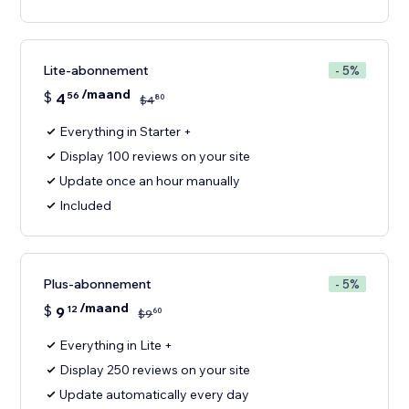
Lite-abonnement
- 5%
/maand
$
4
56
80
$
4
Everything in Starter +
Display 100 reviews on your site
Update once an hour manually
Included
Plus-abonnement
- 5%
/maand
$
9
12
60
$
9
Everything in Lite +
Display 250 reviews on your site
Update automatically every day