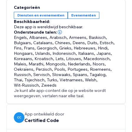
toegankelijkheid en AVG-naleving voor een veilige en
Categorieën
inclusieve ervaring voor alle gebruikers.
Diensten en evenementen
Evenementen
Beschikbaarheid:
Add to Calendar Button biedt een complete
Deze app is wereldwijd beschikbaar.
oplossing voor evenementenmakers die hun
Ondersteunde talen:
Engels
,
Albanees
,
Arabisch
,
Armeens
,
Baskisch
,
workflow willen stroomlijnen en de opkomst willen
Bulgaars
,
Catalaans
,
Chinees
,
Deens
,
Duits
,
Estisch
,
maximaliseren. Probeer Add to Calendar Button
Fins
,
Frans
,
Georgisch
,
Grieks
,
Hebreeuws
,
Hindi
,
vandaag nog.
Hongaars
,
IJslands
,
Indonesisch
,
Italiaans
,
Japans
,
Koreaans
,
Kroatisch
,
Lets
,
Litouws
,
Macedonisch
,
Maleis
,
Marathi
,
Mongools
,
Nederlands
,
Noors
,
Oekraïens
,
Perzisch
,
Pools
,
Portugees
,
Roemeens
,
Russisch
,
Servisch
,
Slowaaks
,
Spaans
,
Tagalog
,
Thai
,
Tsjechisch
,
Turks
,
Vietnamees
,
Welsh
,
Wit-Russisch
,
Zweeds
Je kunt alle app-content die op je website wordt
weergegeven, vertalen naar elke taal.
App ontwikkeld door
CC
Certified Code