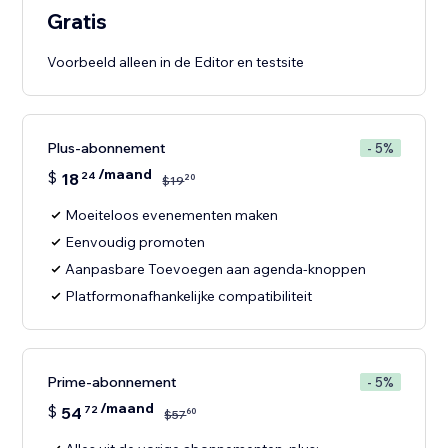
Gratis
Voorbeeld alleen in de Editor en testsite
Plus-abonnement
- 5%
/maand
$
18
24
20
$
19
Moeiteloos evenementen maken
Eenvoudig promoten
Aanpasbare Toevoegen aan agenda-knoppen
Platformonafhankelijke compatibiliteit
Prime-abonnement
- 5%
/maand
$
54
72
60
$
57