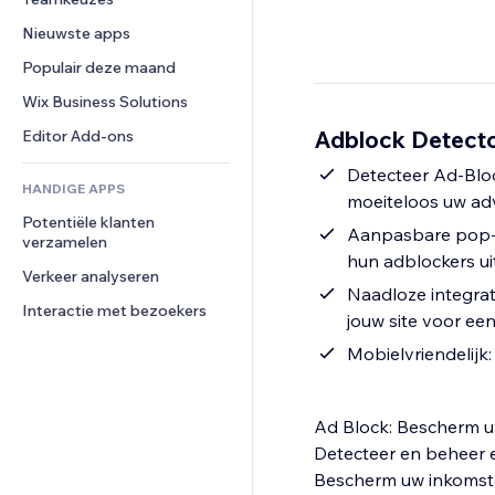
Video
Conversie
Pagina templates
Opslagoplossingen
Enquêtes
Nieuwste apps
PDF
Afbeeldingseffecten
Dropshipping
Chat
Bestanden delen
Populair deze maand
Knoppen en menu's
Prijzen en abonnementen
Opmerkingen
Nieuws
Banners en badges
Crowdfunding
Wix Business Solutions
Telefoonnummer
Contentdiensten
Rekenmachines
Eten en drinken
Community
Adblock Detecto
Editor Add-ons
Teksteffecten
Zoeken
Beoordelingen en testimonials
Detecteer Ad-Bloc
HANDIGE APPS
Weer
CRM
moeiteloos uw ad
Potentiële klanten 
Grafieken en tabellen
Aanpasbare pop-u
verzamelen
hun adblockers uit
Verkeer analyseren
Naadloze integrat
Interactie met bezoekers
jouw site voor ee
Mobielvriendelijk
Ad Block: Bescherm u
Detecteer en beheer 
Bescherm uw inkomste