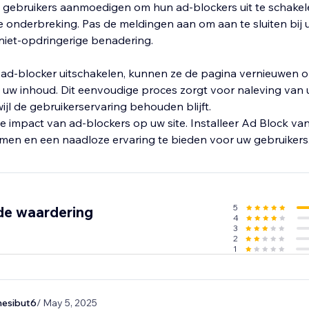
 gebruikers aanmoedigen om hun ad-blockers uit te schakele
 onderbreking. Pas de meldingen aan om aan te sluiten bij
niet-opdringerige benadering.
 ad-blocker uitschakelen, kunnen ze de pagina vernieuwen 
t uw inhoud. Dit eenvoudige proces zorgt voor naleving van
ijl de gebruikerservaring behouden blijft.
e impact van ad-blockers op uw site. Installeer Ad Block v
men en een naadloze ervaring te bieden voor uw gebruikers
5
de waardering
4
3
2
1
nesibut6
/ May 5, 2025