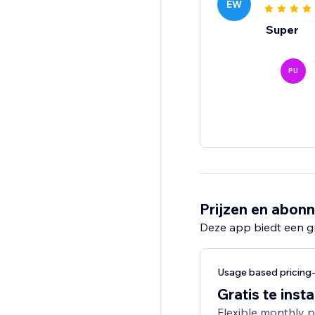
EW
Super
PU
Prijzen en abon
Deze app biedt een g
Usage based pricin
Gratis te insta
Flexible monthly 