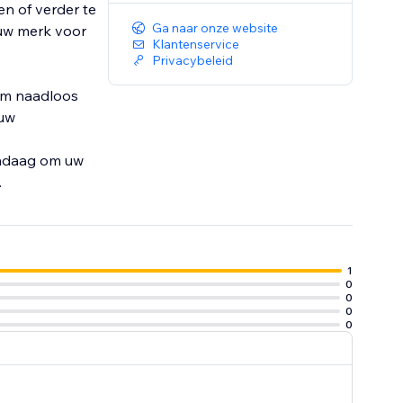
n of verder te
Ga naar onze website
 uw merk voor
Klantenservice
Privacybeleid
om naadloos
 uw
andaag om uw
.
1
0
0
0
0