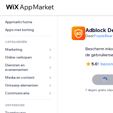
Appmarkt home
Adblock D
Apps met korting
Door
PurpleBear
CATEGORIEËN
Bescherm inko
Marketing
de gebruikerse
Online verkopen
Advertenties
5.0
1 beoor
Mobiel
Diensten en 
Apps voor webshops
evenementen
Analytics
Verzending en levering
Media en content
Hotels
Social media
Verkoopknoppen
Evenementen
Ontwerp elementen
Galerij
SEO
Online cursussen
7 dagen gratis uit
Restaurants
Muziek
Betrokkenheid
Kaarten en navigatie
Communicatie 
Print on demand
Vastgoed
Podcasts
Websitevermeldingen
Privacy en beveiliging
Boekhouding
Formulieren
ONTDEKKEN
Boekingen
Fotografie
E-mail
Ontime
Coupons en loyaliteit
Blog
Teamkeuzes