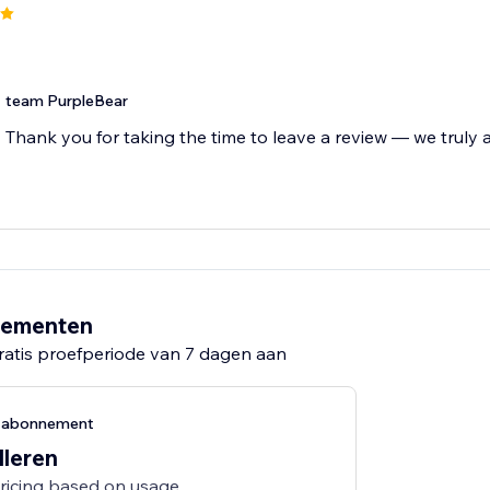
team PurpleBear
Thank you for taking the time to leave a review — we truly a
nementen
ratis proefperiode van 7 dagen aan
g-abonnement
lleren
pricing based on usage