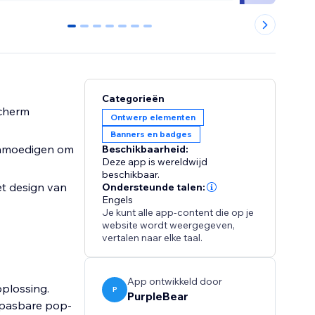
0
1
2
3
4
5
6
Categorieën
scherm
Ontwerp elementen
Banners en badges
aanmoedigen om
Beschikbaarheid:
Deze app is wereldwijd
beschikbaar.
et design van
Ondersteunde talen:
Engels
Je kunt alle app-content die op je
website wordt weergegeven,
vertalen naar elke taal.
App ontwikkeld door
plossing.
P
PurpleBear
npasbare pop-