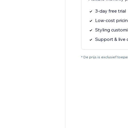
3-day free trial
Low-cost prici
Styling customi
Support & live 
* De prijs is exclusief toep