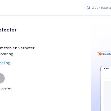
etector
msten en verbeter
rvaring.
deling
proberen