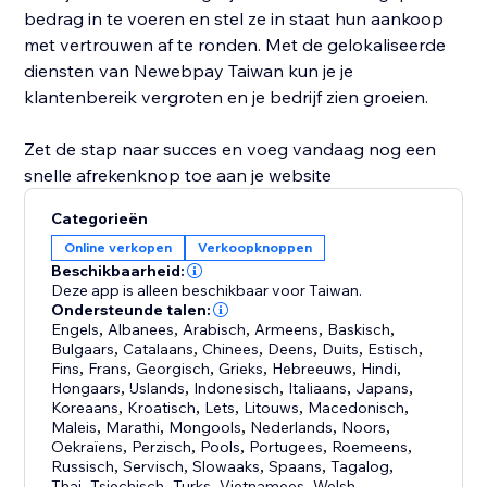
bedrag in te voeren en stel ze in staat hun aankoop
met vertrouwen af te ronden. Met de gelokaliseerde
diensten van Newebpay Taiwan kun je je
klantenbereik vergroten en je bedrijf zien groeien.
Zet de stap naar succes en voeg vandaag nog een
snelle afrekenknop toe aan je website
Categorieën
Online verkopen
Verkoopknoppen
Beschikbaarheid:
Deze app is alleen beschikbaar voor Taiwan.
Ondersteunde talen:
Engels
,
Albanees
,
Arabisch
,
Armeens
,
Baskisch
,
Bulgaars
,
Catalaans
,
Chinees
,
Deens
,
Duits
,
Estisch
,
Fins
,
Frans
,
Georgisch
,
Grieks
,
Hebreeuws
,
Hindi
,
Hongaars
,
IJslands
,
Indonesisch
,
Italiaans
,
Japans
,
Koreaans
,
Kroatisch
,
Lets
,
Litouws
,
Macedonisch
,
Maleis
,
Marathi
,
Mongools
,
Nederlands
,
Noors
,
Oekraïens
,
Perzisch
,
Pools
,
Portugees
,
Roemeens
,
Russisch
,
Servisch
,
Slowaaks
,
Spaans
,
Tagalog
,
Thai
,
Tsjechisch
,
Turks
,
Vietnamees
,
Welsh
,