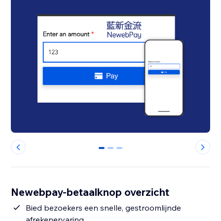
0
1
2
Newebpay-betaalknop overzicht
Bied bezoekers een snelle, gestroomlijnde
afrekenervaring