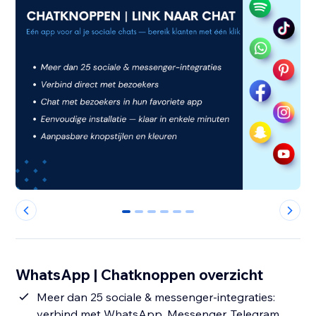
0
1
2
3
4
5
WhatsApp | Chatknoppen overzicht
Meer dan 25 sociale & messenger-integraties:
verbind met WhatsApp, Messenger, Telegram,