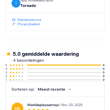
App ontwikkeld door
T
Tornado
Klantenservice
Privacybeleid
5.0 gemiddelde waardering
4 beoordelingen
5
4
4
0
3
0
2
0
1
0
Sorteren op:
Meest recente
Matildeplazaarmijo
/ Nov 20, 2025
MA