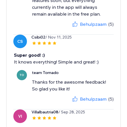
features soon, but everything
currently in the app will always
remain available in the free plan.
Behulpzaam
(5)
Csibi02
/ Nov 11, 2025
CS
Super good! :)
It knows everything! Simple and great! :)
team Tornado
TO
Thanks for the awesome feedback!
So glad you like it!
Behulpzaam
(5)
Villalbautria08
/ Sep 28, 2025
VI