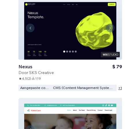
Nexus
$ 79
Door
SKS Creative
4,5
(
2
)
119
Aangepaste code
CMS (Content Management Systeem)
+
1