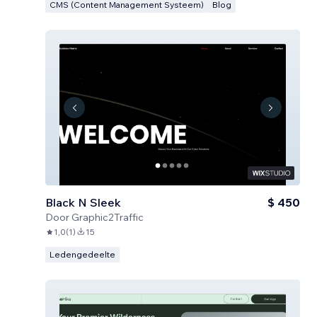
CMS (Content Management Systeem)
Blog
Black N Sleek
$ 450
Door
Graphic2Traffic
1,0
(
1
)
15
Ledengedeelte