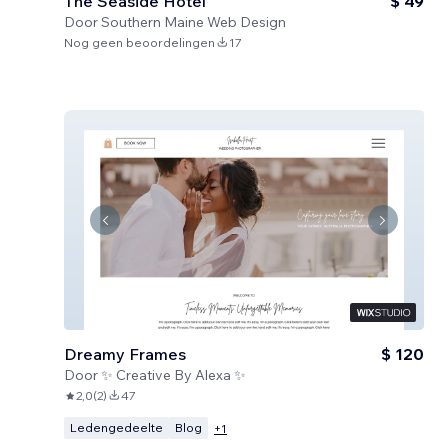
The Seaside Hotel
$ 49
Door
Southern Maine Web Design
Nog geen beoordelingen
17
Dreamy Frames
$ 120
Door
✨ Creative By Alexa ✨
2,0
(
2
)
47
Ledengedeelte
Blog
+
1