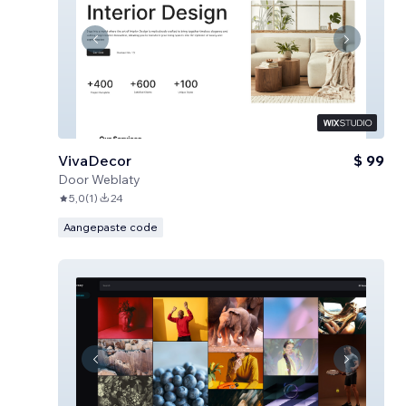
VivaDecor
$ 99
Door
Weblaty
5,0
(
1
)
24
Aangepaste code