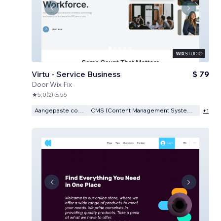
Virtu - Service Business
$ 79
Door
Wix Fix
5,0
(
2
)
55
Aangepaste code
CMS (Content Management Systeem)
+
1