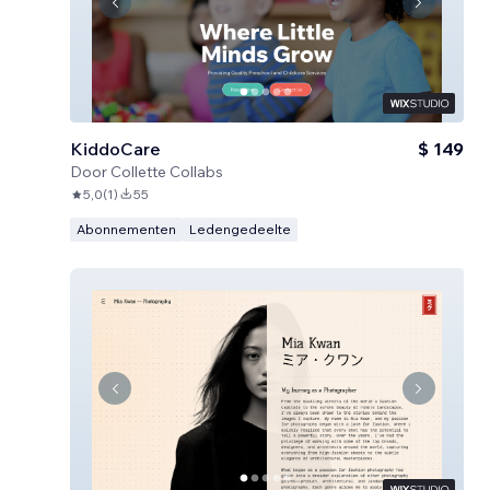
KiddoCare
$ 149
Door
Collette Collabs
5,0
(
1
)
55
Abonnementen
Ledengedeelte