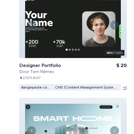
Designer Portfolio
$ 20
Door
Tom Němec
2,0
(
1
)
67
Aangepaste code
CMS (Content Management Systeem)
+
1