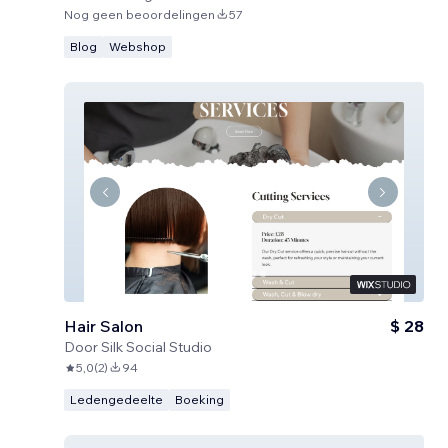
Nog geen beoordelingen
57
Blog
Webshop
Hair Salon
$ 28
Door
Silk Social Studio
5,0
(
2
)
94
Ledengedeelte
Boeking