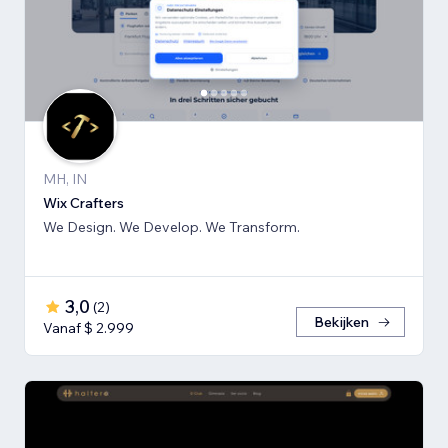
MH, IN
Wix Crafters
We Design. We Develop. We Transform.
3,0
(
2
)
Bekijken
Vanaf $ 2.999