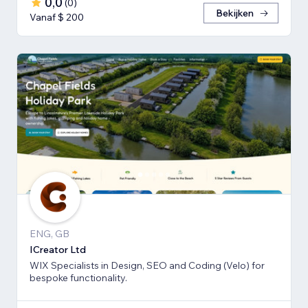
0,0
(
0
)
Bekijken
Vanaf $ 200
ENG, GB
ICreator Ltd
WIX Specialists in Design, SEO and Coding (Velo) for
bespoke functionality.