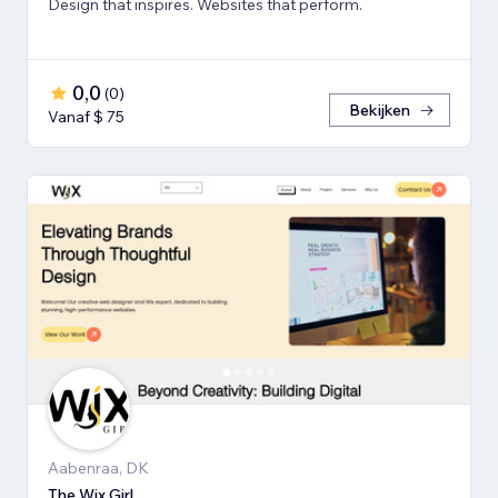
Design that inspires. Websites that perform.
0,0
(
0
)
Bekijken
Vanaf $ 75
Aabenraa, DK
The Wix Girl