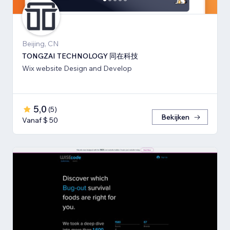
Beijing, CN
TONGZAI TECHNOLOGY 同在科技
Wix website Design and Develop
5,0
(
5
)
Bekijken
Vanaf $ 50