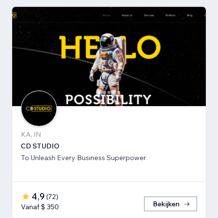
KA, IN
CD STUDIO
To Unleash Every Business Superpower
4,9
(
72
)
Bekijken
Vanaf $ 350