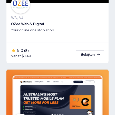
WA, AU
OZee Web & Digital
Your online one stop shop
5,0
(
8
)
Bekijken
Vanaf $ 149