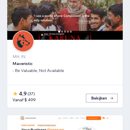
MH, IN
Maveristic
- Be Valuable, Not Available
4,9
(
37
)
Bekijken
Vanaf $ 499