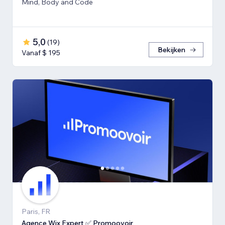
Mind, Body and Code
5,0
(
19
)
Bekijken
Vanaf $ 195
Paris, FR
Agence Wix Expert ✅ Promoovoir