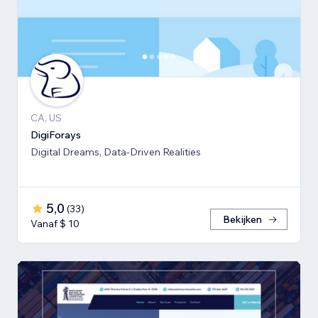
CA, US
DigiForays
Digital Dreams, Data-Driven Realities
5,0
(
33
)
Bekijken
Vanaf $ 10