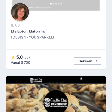
IL, US
Ella Epton, Elaton Inc.
I DESIGN - YOU SPARKLE!
5,0
(
33
)
Bekijken
Vanaf $ 700