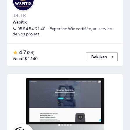
IDF, FR
Wapitix
📞 05 54 54 91 40 – Expertise Wix certifiée, au service
de vos projets.
4,7
(
24
)
Bekijken
Vanaf $ 1.140