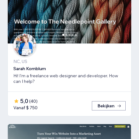
NC, US
Sarah Kornblum
Hi! I'm a freelance web designer and developer. How
can I help?
5,0
(
40
)
Bekijken
Vanaf $ 750