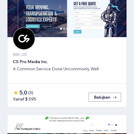
MA, US
CS Pro Media Inc.
A Common Service Done Uncommonly Well
5,0
(
3
)
Bekijken
Vanaf $ 595