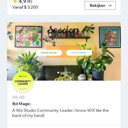
4,9
(
8
)
Bekijken
Vanaf $ 3.200
VA, US
Bd Magic
A Wix Studio Community Leader. I know WIX like the
back of my hand!