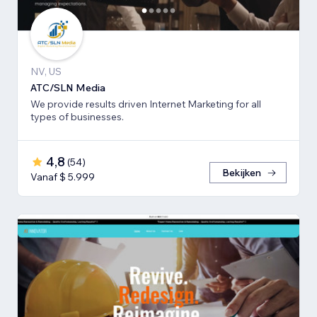
NV, US
ATC/SLN Media
We provide results driven Internet Marketing for all
types of businesses.
4,8
(
54
)
Bekijken
Vanaf $ 5.999