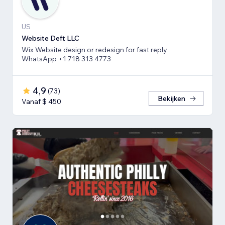
US
Website Deft LLC
Wix Website design or redesign for fast reply
WhatsApp +1 718 313 4773
4,9
(
73
)
Bekijken
Vanaf $ 450