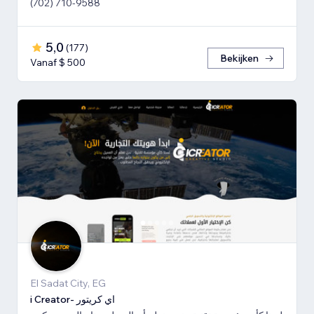
(702) 710-9588
5,0
(
177
)
Bekijken
Vanaf $ 500
El Sadat City, EG
i Creator- اي كريتور