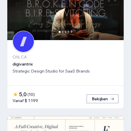
ON, CA
digivantrix
Strategic Design Studio for SaaS Brands
5,0
(
10
)
Bekijken
Vanaf $ 1.199