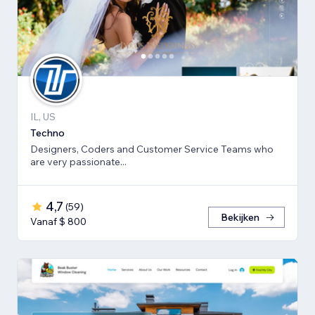
IL, US
Techno
Designers, Coders and Customer Service Teams who
are very passionate...
4,7
(
59
)
Bekijken
Vanaf $ 800