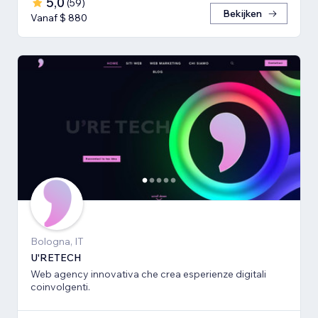
5,0
(
59
)
Bekijken
Vanaf $ 880
Bologna, IT
U'RETECH
Web agency innovativa che crea esperienze digitali
coinvolgenti.