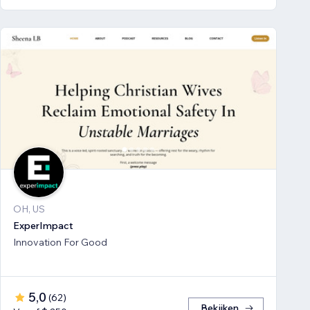
OH, US
ExperImpact
Innovation For Good
5,0
(
62
)
Bekijken