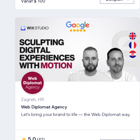
Vanaf $ 100
Zagreb, HR
Web Diplomat Agency
Let’s bring your brand to life — the Web Diplomat way.
5,0
(
41
)