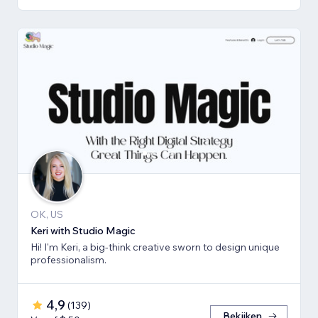
OK, US
Keri with Studio Magic
Hi! I'm Keri, a big-think creative sworn to design unique
professionalism.
4,9
(
139
)
Bekijken