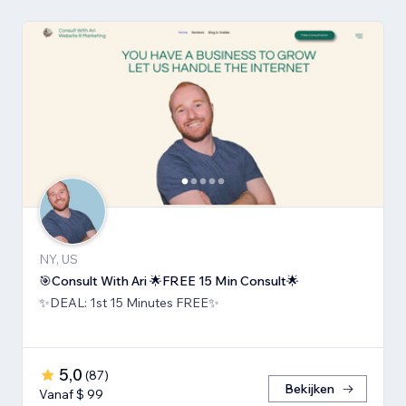
NY, US
🎯Consult With Ari 🌟FREE 15 Min Consult🌟
✨DEAL: 1st 15 Minutes FREE✨
5,0
(
87
)
Bekijken
Vanaf $ 99