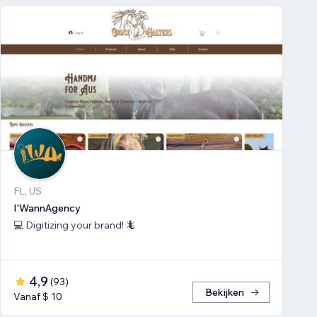
FL, US
I'WannAgency
💻 Digitizing your brand! 🦎
4,9
(
93
)
Bekijken
Vanaf $ 10