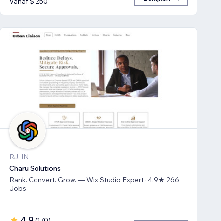
Vanaf $ 250
RJ, IN
Charu Solutions
Rank. Convert. Grow. — Wix Studio Expert · 4.9★ 266
Jobs
4,9
(
170
)