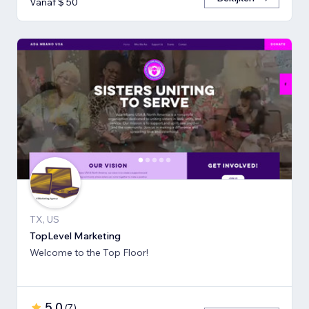
Vanaf $ 50
TX, US
TopLevel Marketing
Welcome to the Top Floor!
5,0
(
7
)