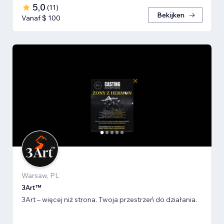
5,0
(
11
)
Bekijken
Vanaf $ 100
Warsaw, PL
3Art™
3Art – więcej niż strona. Twoja przestrzeń do działania.