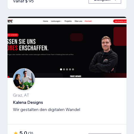
Vanaf $ 95
Graz, AT
Kalena Designs
Wir gestalten den digitalen Wandel
5,0
(
3
)