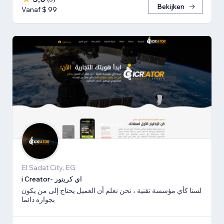
Bekijken
Vanaf $ 99
El Sadat City, EG
i Creator- اي كريتور
لسنا كأي مؤسسة تقنية ، نحن نعلم أن العميل يحتاج إلى من يكون
بجواره دائما