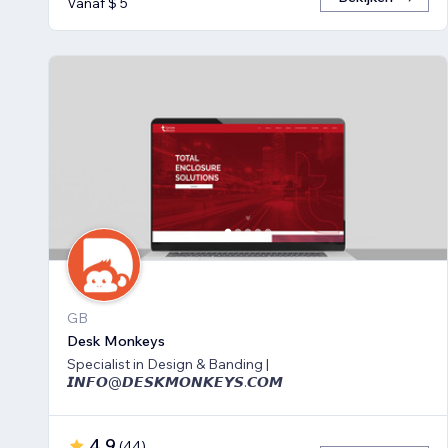
Vanaf $ 5
GB
Desk Monkeys
Specialist in Design & Banding |
𝙄𝙉𝙁𝙊@𝘿𝙀𝙎𝙆𝙈𝙊𝙉𝙆𝙀𝙔𝙎.𝘾𝙊𝙈
4,9
(
44
)