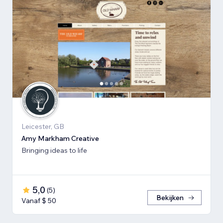
Leicester, GB
Amy Markham Creative
Bringing ideas to life
5,0
(
5
)
Bekijken
Vanaf $ 50