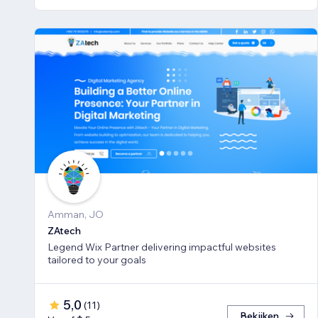
Amman, JO
ZAtech
Legend Wix Partner delivering impactful websites
tailored to your goals
5,0
(
11
)
Bekijken