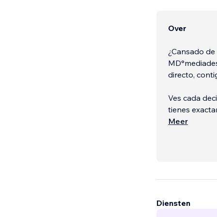
Over
¿Cansado de 
MD°mediadesi
directo, cont
Ves cada deci
tienes exacta
Meer
✅ +19 años d
✅ +300 sitios
Diensten