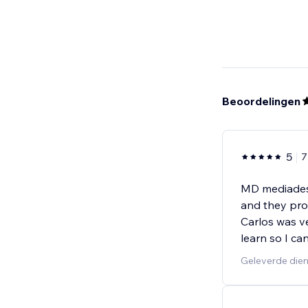
Beoordelingen
5
7
MD mediadesi
and they prov
Carlos was v
learn so I can
Geleverde dien