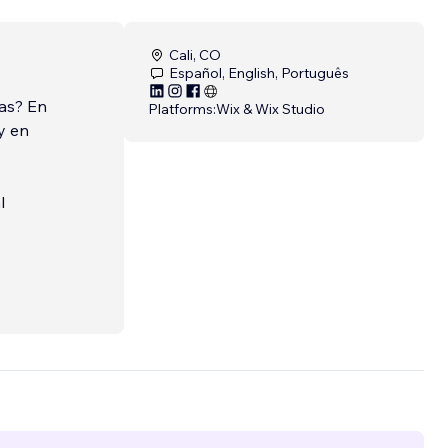
Cali, CO
Español, English, Português
as? En
Platforms:
Wix & Wix Studio
y en
l