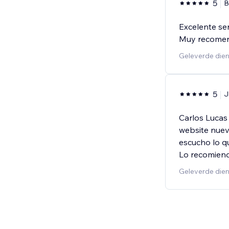
5
B
Excelente ser
Muy recomen
Geleverde dien
5
J
Carlos Lucas
website nuev
escucho lo qu
Lo recomiend
Geleverde dien