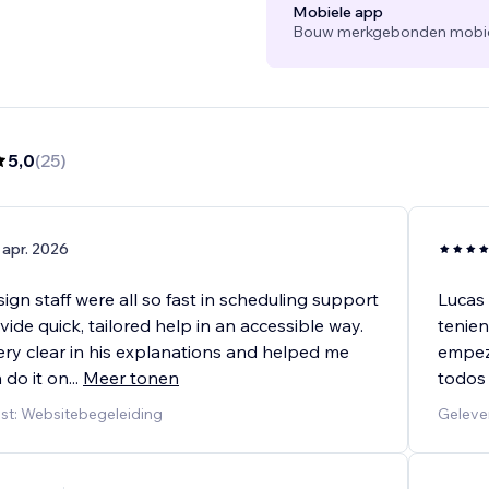
Mobiele app
Bouw merkgebonden mobiele
5,0
(
25
)
 apr. 2026
gn staff were all so fast in scheduling support
Lucas
ide quick, tailored help in an accessible way.
tenien
ery clear in his explanations and helped me
empez
 do it on
...
Meer tonen
todos
st: Websitebegeleiding
Geleve