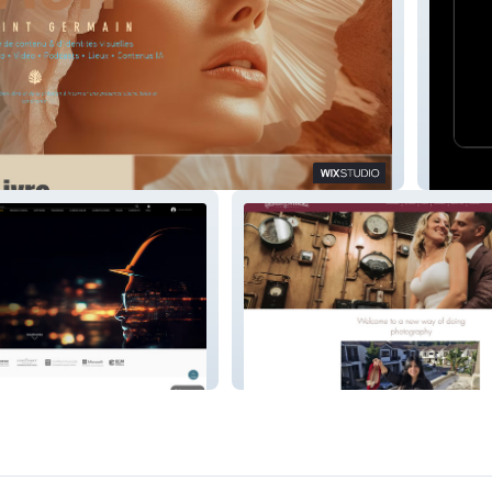
er
ekachat
Gloriataboada