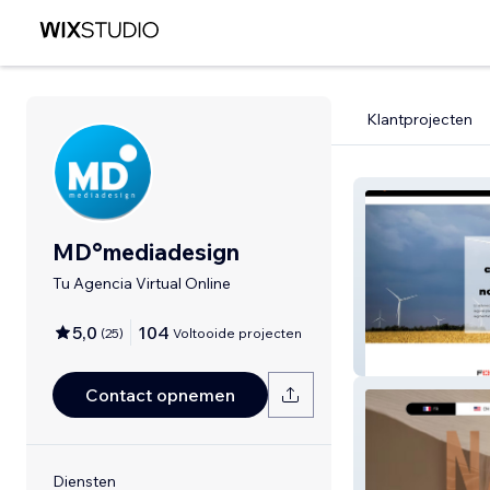
Klantprojecten
MD°mediadesign
Tu Agencia Virtual Online
5,0
104
(
25
)
Voltooide projecten
Advisers TIC
Contact opnemen
Diensten