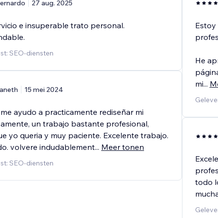
ernardo
27 aug. 2025
vicio e insuperable trato personal.
Estoy 
dable.
profes
st: SEO-diensten
He apr
página
mi
...
M
aneth
15 mei 2024
Geleve
 me ayudo a practicamente rediseñar mi
amente, un trabajo bastante profesional,
e yo queria y muy paciente. Excelente trabajo.
o. volvere indudablement
...
Meer tonen
Excele
st: SEO-diensten
profes
todo l
mucha 
Geleve