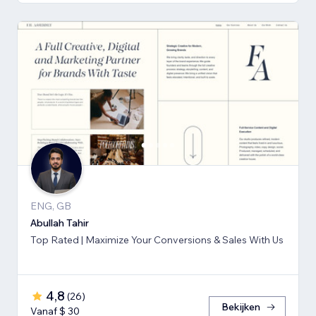
ENG, GB
Abullah Tahir
Top Rated | Maximize Your Conversions & Sales With Us
4,8
(
26
)
Bekijken
Vanaf $ 30