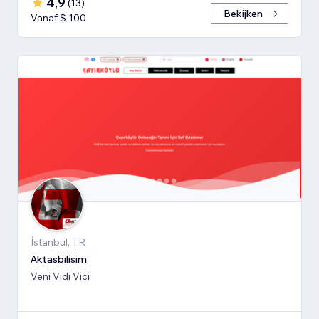
4,9
(
13
)
Bekijken
Vanaf $ 100
İstanbul, TR
Aktasbilisim
Veni Vidi Vici