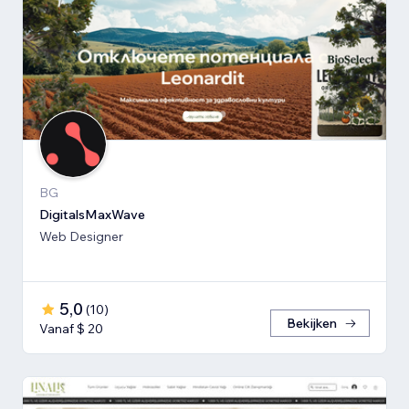
BG
DigitalsMaxWave
Web Designer
5,0
(
10
)
Bekijken
Vanaf $ 20