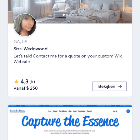
GA, US
Sissi Wedgwood
Let's talk! Contact me for a quote on your custom Wix
Website
4,3
(
6
)
Bekijken
Vanaf $ 250