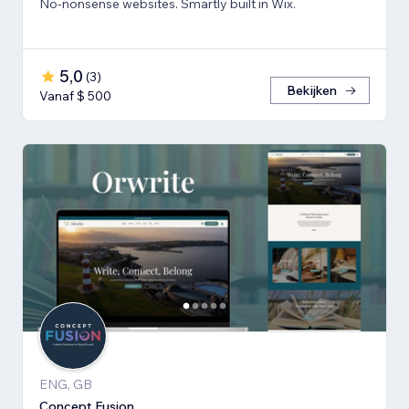
No-nonsense websites. Smartly built in Wix.
5,0
(
3
)
Bekijken
Vanaf $ 500
ENG, GB
Concept Fusion