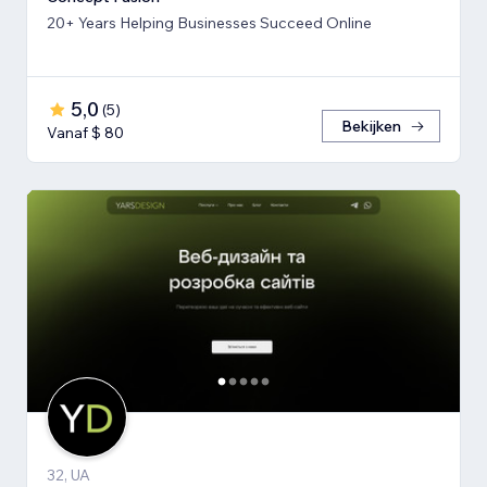
20+ Years Helping Businesses Succeed Online
5,0
(
5
)
Bekijken
Vanaf $ 80
32, UA