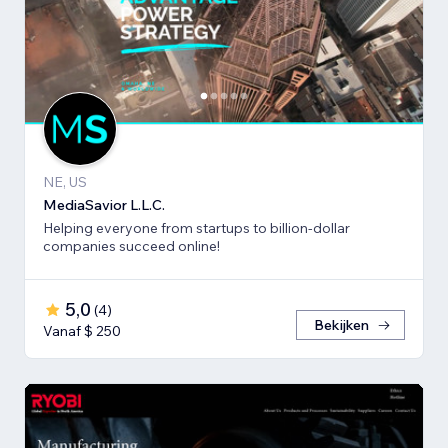
NE, US
MediaSavior L.L.C.
Helping everyone from startups to billion-dollar
companies succeed online!
5,0
(
4
)
Bekijken
Vanaf $ 250