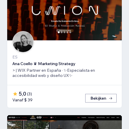
ES
Ana Coello ♛ Marketing Strategy
> | WIX Partner en España · ✨Especialista en
accesibilidad web y diseño UX✨
5,0
(
3
)
Bekijken
Vanaf $ 39