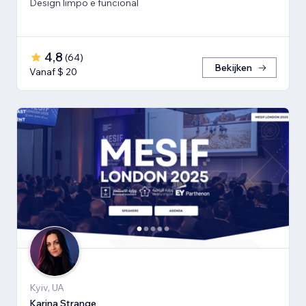
Design limpo e funcional
4,8
(
64
)
Bekijken
Vanaf $ 20
Kyiv, UA
Karina Strange