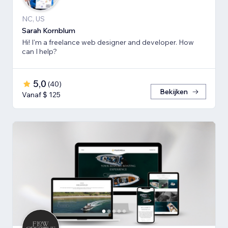
NC, US
Sarah Kornblum
Hi! I'm a freelance web designer and developer. How
can I help?
5,0
(
40
)
Bekijken
Vanaf $ 125