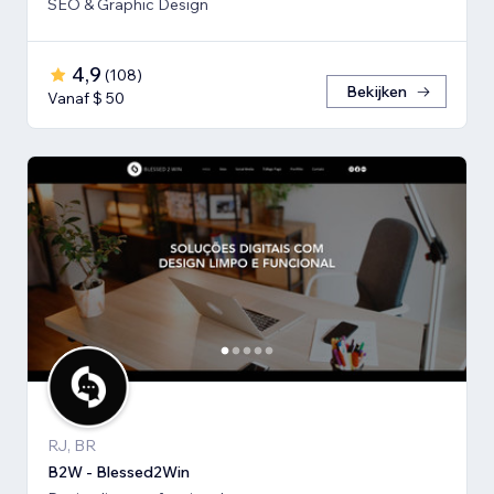
SEO & Graphic Design
4,9
(
108
)
Bekijken
Vanaf $ 50
RJ, BR
B2W - Blessed2Win