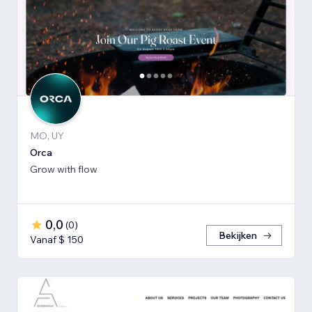
MO, UY
Orca
Grow with flow
0,0
(
0
)
Bekijken
Vanaf $ 150