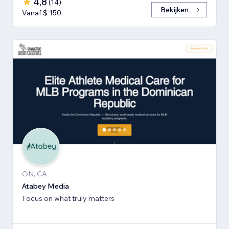
4,8
(
14
)
Bekijken
Vanaf $ 150
ON, CA
Atabey Media
Focus on what truly matters