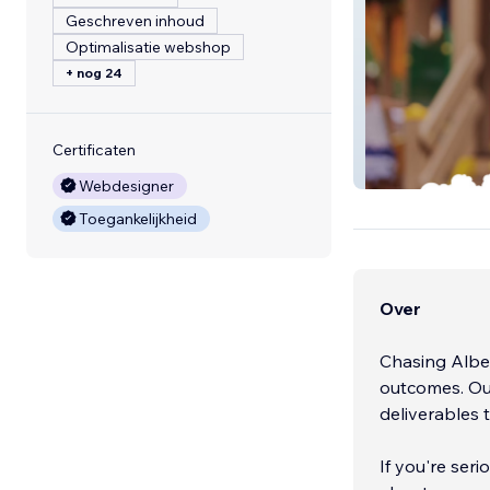
Geschreven inhoud
Optimalisatie webshop
+ nog 24
Certificaten
Baulkham Hills E
Webdesigner
Toegankelijkheid
Over
Chasing Alber
outcomes. Our
deliverables t
If you're ser