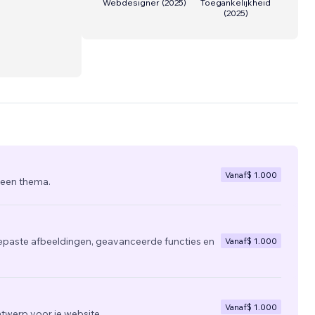
Webdesigner
(
2025
)
Toegankelijkheid
(
2025
)
Vanaf
$ 1.000
 een thema.
epaste afbeeldingen, geavanceerde functies en
Vanaf
$ 1.000
Vanaf
$ 1.000
twerp voor je website.