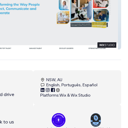
nternational
NSW, AU
English, Português, Español
d drive
Platforms:
Wix & Wix Studio
k to us