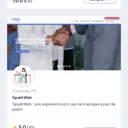
Vanaf $ 50
Toulouse, FR
SparkWeb
SparkWeb : une expérience pro qui ne manquera pas de
peps!
5,0
(
20
)