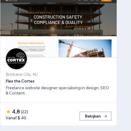
Brisbane City, AU
Flex the Cortex
Freelance website designer specialising in design, SEO
& Content.
4,8
(
22
)
Bekijken
Vanaf $ 40