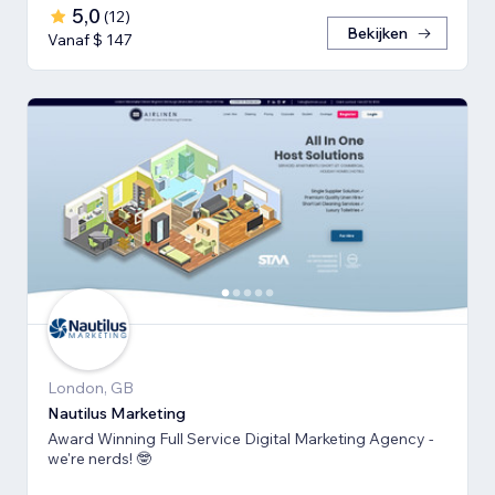
5,0
(
12
)
Bekijken
Vanaf $ 147
London, GB
Nautilus Marketing
Award Winning Full Service Digital Marketing Agency -
we're nerds! 🤓