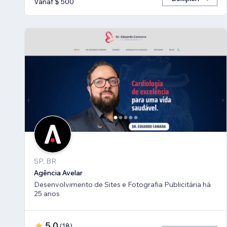
Vanaf $ 500
SP, BR
Agência Avelar
Desenvolvimento de Sites e Fotografia Publicitária há
25 anos
5,0
(
18
)