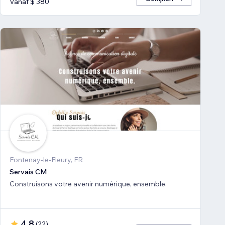
Vanaf $ 380
Fontenay-le-Fleury, FR
Servais CM
Construisons votre avenir numérique, ensemble.
4,8
(
22
)