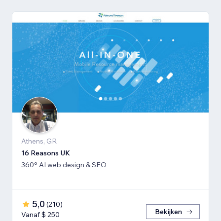
Athens, GR
16 Reasons UK
360° AI web design & SEO
5,0
(
210
)
Bekijken
Vanaf $ 250