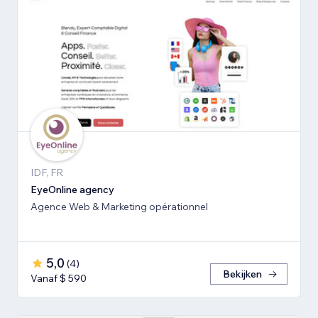
IDF, FR
EyeOnline agency
Agence Web & Marketing opérationnel
5,0
(
4
)
Bekijken
Vanaf $ 590