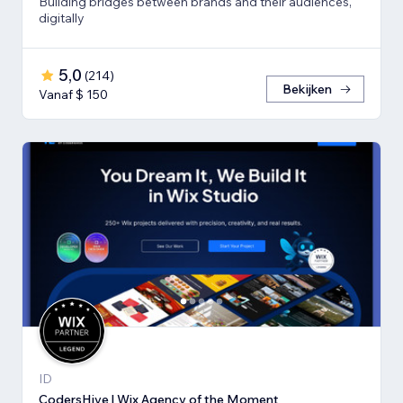
Building bridges between brands and their audiences,
digitally
5,0
(
214
)
Bekijken
Vanaf $ 150
ID
CodersHive | Wix Agency of the Moment