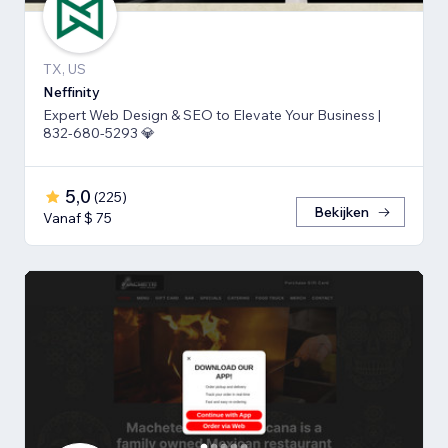
TX, US
Neffinity
Expert Web Design & SEO to Elevate Your Business |
832-680-5293 💎
5,0
(
225
)
Bekijken
Vanaf $ 75