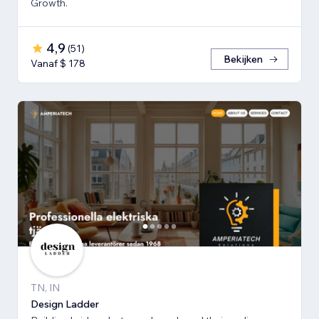
Growth.
4,9
(
51
)
Bekijken
Vanaf $ 178
TN, IN
Design Ladder