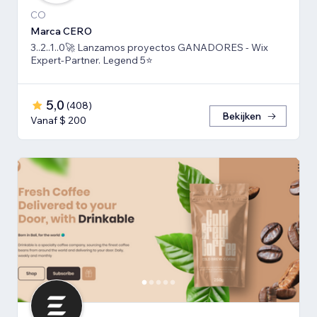
CO
Marca CERO
3..2..1..0🚀 Lanzamos proyectos GANADORES - Wix
Expert-Partner. Legend 5⭐️
5,0
(
408
)
Bekijken
Vanaf $ 200