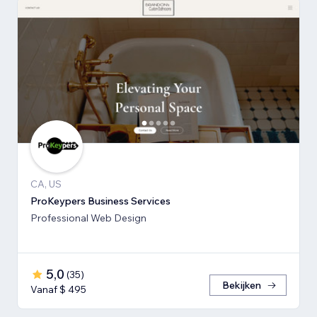
CA, US
ProKeypers Business Services
Professional Web Design
5,0
(
35
)
Bekijken
Vanaf $ 495