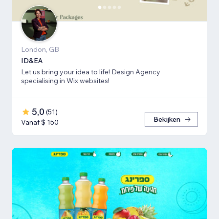
London, GB
ID&EA
Let us bring your idea to life! Design Agency
specialising in Wix websites!
5,0
(
51
)
Bekijken
Vanaf $ 150