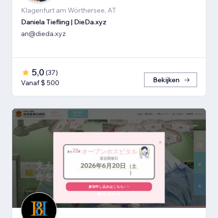
Klagenfurt am Wörthersee, AT
Daniela Tiefling | DieDa.xyz
an@dieda.xyz
5,0
(
37
)
Bekijken
Vanaf $ 500