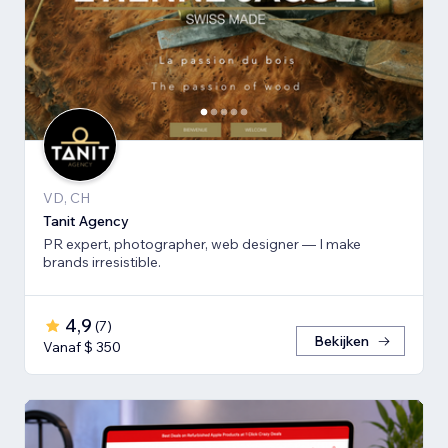
VD, CH
Tanit Agency
PR expert, photographer, web designer — I make
brands irresistible.
4,9
(
7
)
Bekijken
Vanaf $ 350