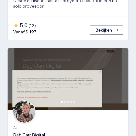
Desde el diseño, hasta el proyecto final. Todo con un
solo proveedor.
5,0
(
12
)
Bekijken
Vanaf $ 197
AU
Deb Carr Digital