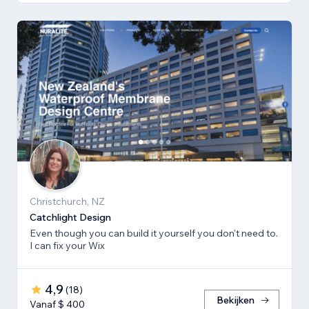
Christchurch, NZ
Catchlight Design
Even though you can build it yourself you don't need to.
I can fix your Wix
4,9
(
18
)
Bekijken
Vanaf $ 400