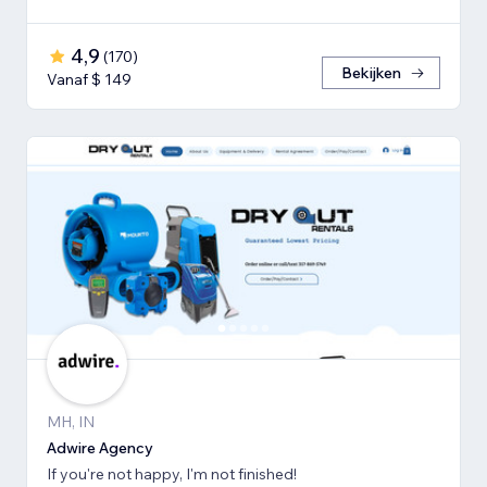
4,9
(
170
)
Bekijken
Vanaf $ 149
MH, IN
Adwire Agency
If you're not happy, I'm not finished!