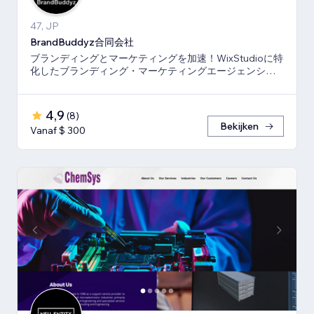
47, JP
BrandBuddyz合同会社
ブランディングとマーケティングを加速！WixStudioに特
化したブランディング・マーケティングエージェンシー
です。
4,9
(
8
)
Bekijken
Vanaf $ 300