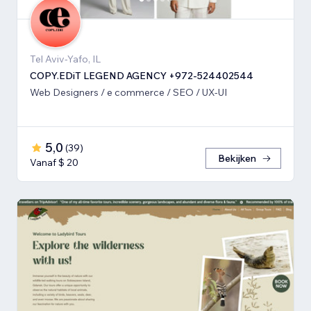
Tel Aviv-Yafo, IL
COPY.EDiT LEGEND AGENCY +972-524402544
Web Designers / e commerce / SEO / UX-UI
5,0
(
39
)
Bekijken
Vanaf $ 20