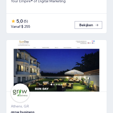
Your Empire® of Digital Marketing
5,0
(
5
)
Bekijken
Vanaf $ 255
Athens, GR
grow business