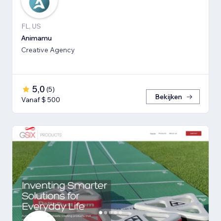
FL, US
Animamu
Creative Agency
5,0
(
5
)
Bekijken
Vanaf $ 500