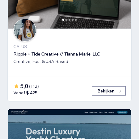
CA, US
Ripple + Tide Creative // Tianna Marie, LLC
Creative, Fast & USA Based
5,0
(
112
)
Bekijken
Vanaf $ 425