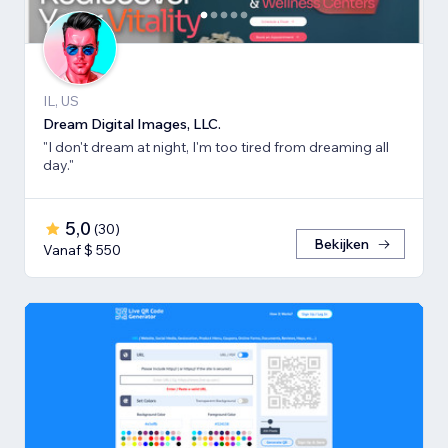
IL, US
Dream Digital Images, LLC.
"I don't dream at night, I'm too tired from dreaming all
day."
5,0
(
30
)
Bekijken
Vanaf $ 550