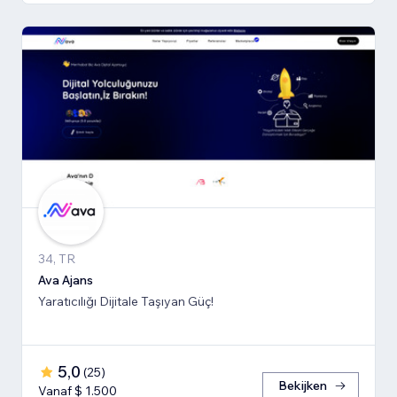
34, TR
Ava Ajans
Yaratıcılığı Dijitale Taşıyan Güç!
5,0
(
25
)
Bekijken
Vanaf $ 1.500