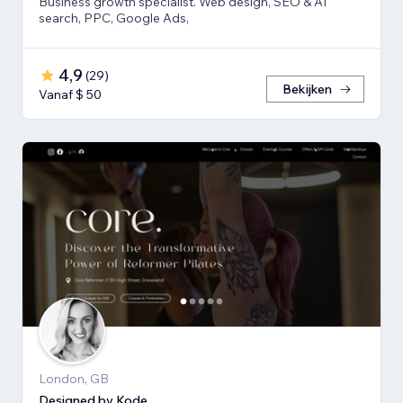
Business growth specialist. Web design, SEO & AI
search, PPC, Google Ads,
4,9
(
29
)
Bekijken
Vanaf $ 50
London, GB
Designed by Kode