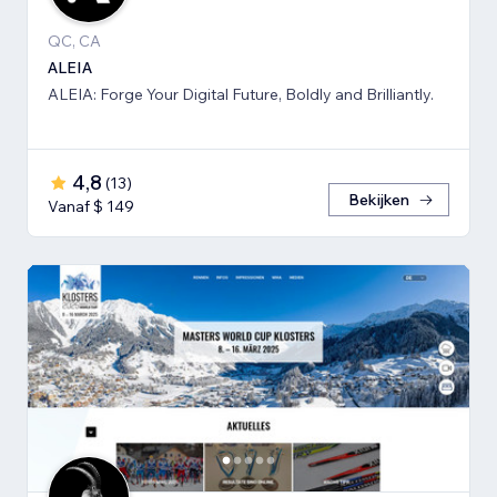
QC, CA
ALEIA
ALEIA: Forge Your Digital Future, Boldly and Brilliantly.
4,8
(
13
)
Bekijken
Vanaf $ 149