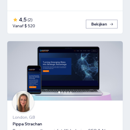
4,5
(
2
)
Bekijken
Vanaf $ 520
London, GB
Pippa Strachan