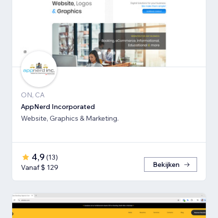
ON, CA
AppNerd Incorporated
Website, Graphics & Marketing.
4,9
(
13
)
Bekijken
Vanaf $ 129