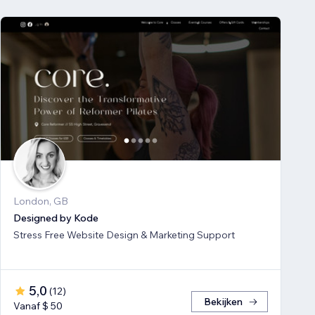
London, GB
Designed by Kode
Stress Free Website Design & Marketing Support
5,0
(
12
)
Bekijken
Vanaf $ 50