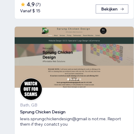
4,9
(
7
)
Bekijken
Vanaf $ 15
Bath, GB
Sprung Chicken Design
lewis.sprungchickendesign@gmail is not me. Report
them if they conatct you