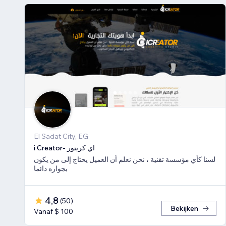
El Sadat City, EG
i Creator- اي كريتور
لسنا كأي مؤسسة تقنية ، نحن نعلم أن العميل يحتاج إلى من يكون
بجواره دائما
4,8
(
50
)
Bekijken
Vanaf $ 100