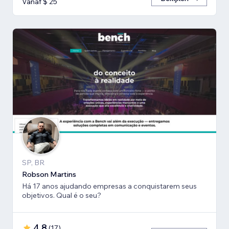
Vanaf $ 25
SP, BR
Robson Martins
Há 17 anos ajudando empresas a conquistarem seus
objetivos. Qual é o seu?
4,8
(
17
)