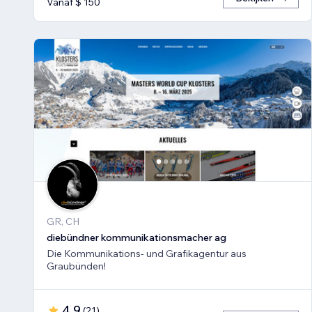
Vanaf $ 150
GR, CH
diebündner kommunikationsmacher ag
Die Kommunikations- und Grafikagentur aus
Graubünden!
4,9
(
21
)