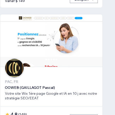
Vanaf $ 149
PAC, FR
OOWEB (GAILLAGOT Pascal)
Votre site Wix 1ère page Google et IA en 10 j avec notre
stratégie SEO/EEAT
4,8
(
149
)