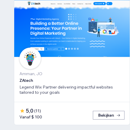
Amman, JO
ZAtech
Legend Wix Partner delivering impactful websites
tailored to your goals
5,0
(
11
)
Bekijken
Vanaf $ 100