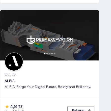
QC, CA
ALEIA
ALEIA: Forge Your Digital Future, Boldly and Brilliantly.
4,8
(
13
)
Bekijken