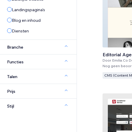
Landingspagina's
Blog en inhoud
Diensten
Branche
Editorial Ag
Door
Emilia.Co D
Functies
Nog geen beoor
Talen
Prijs
Stijl