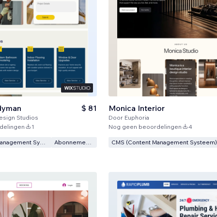
dyman
$ 81
Monica Interior
esign Studios
Door
Euphoria
delingen
1
Nog geen beoordelingen
4
CMS (Content Management Systeem)
Abonnementen
CMS (Content Management Systeem)