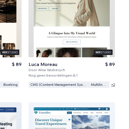
$ 89
Luca Moreau
$ 89
Door
Alina Yatskevych
Nog geen beoordelingen
1
Boeking
CMS (Content Management Systeem)
Multilingual
+
2