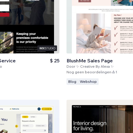
Service
$ 25
BlushMe Sales Page
io
Door
✨ Creative By Alexa ✨
Nog geen beoordelingen
1
Blog
Webshop