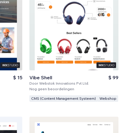
$ 15
Vibe Shell
$ 99
Door
Webstok Innovations Pvt Ltd.
Nog geen beoordelingen
CMS (Content Management Systeem)
Webshop