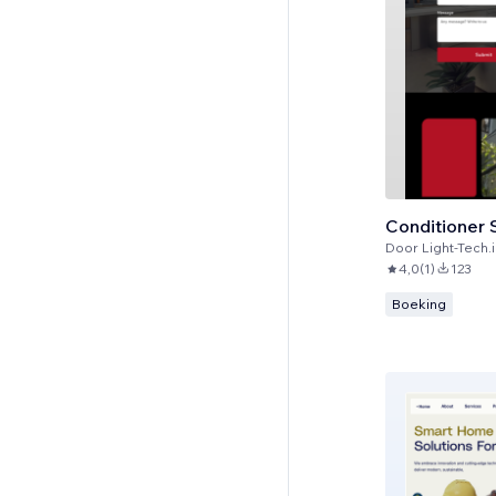
Conditioner 
Door
Light-Tech.
4,0
(
1
)
123
Boeking