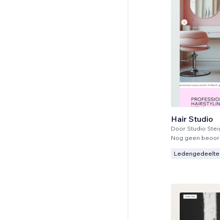
Hair Studio
Door
Studio Ste
Nog geen beoor
Ledengedeelte