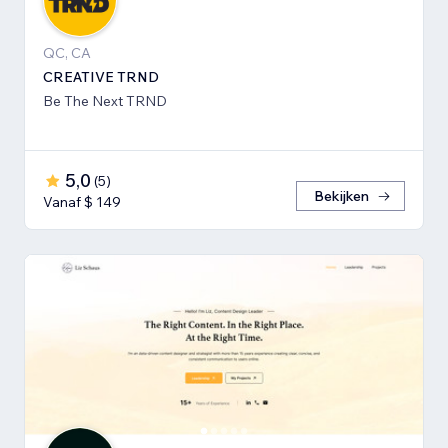
QC, CA
CREATIVE TRND
Be The Next TRND
5,0
(
5
)
Bekijken
Vanaf $ 149