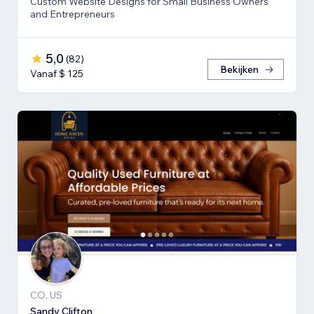
Custom Website Designs for Small Business Owners
and Entrepreneurs
5,0
(
82
)
Bekijken
Vanaf $ 125
CO, US
Sandy Clifton