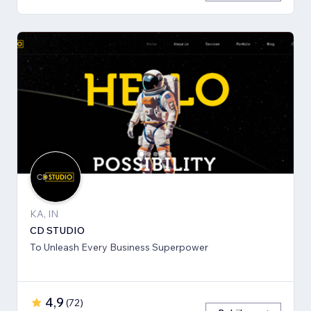
KA, IN
CD STUDIO
To Unleash Every Business Superpower
4,9
(
72
)