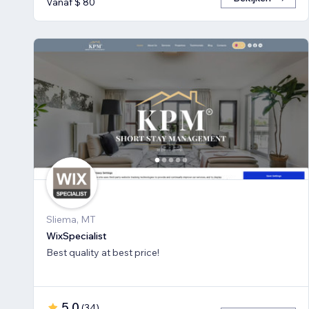
Vanaf $ 80
Sliema, MT
WixSpecialist
Best quality at best price!
5,0
(
34
)