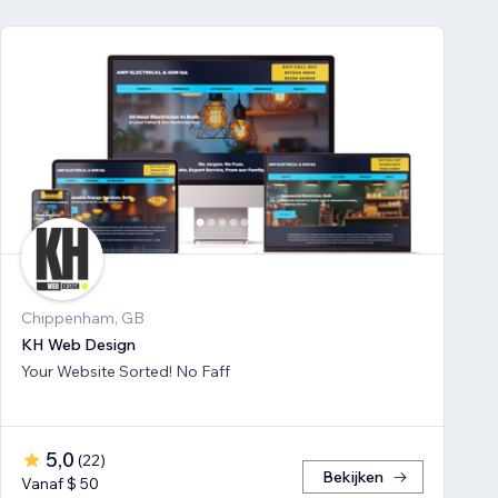
Chippenham, GB
KH Web Design
Your Website Sorted! No Faff
5,0
(
22
)
Bekijken
Vanaf $ 50