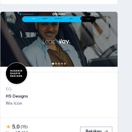
EG
HS Designs
Wix Icon
5,0
(
15
)
Bekijken