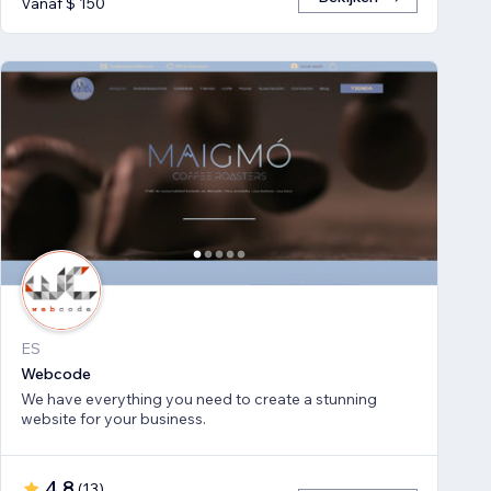
Vanaf $ 150
ES
Webcode
We have everything you need to create a stunning
website for your business.
4,8
(
13
)