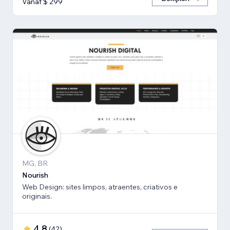
Vanaf $ 299
MG, BR
Nourish
Web Design: sites limpos, atraentes, criativos e
originais.
4,8
(
42
)