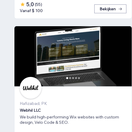
5,0
(
55
)
Bekijken
Vanaf $ 100
Hafizabad, PK
Webhil LLC
We build high-performing Wix websites with custom
design, Velo Code & SEO.