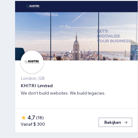
London, GB
KHITRI Limited
We don’t build websites. We build legacies.
4,7
(
18
)
Bekijken
Vanaf $ 300