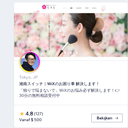
Tokyo, JP
湘南スイッチ｜WiXのお困り事 解決します！
「独りで悩まないで」WiXのお悩み必ず解決します！👉
30分の無料相談受付中
4,8
(
127
)
Bekijken
Vanaf $ 500