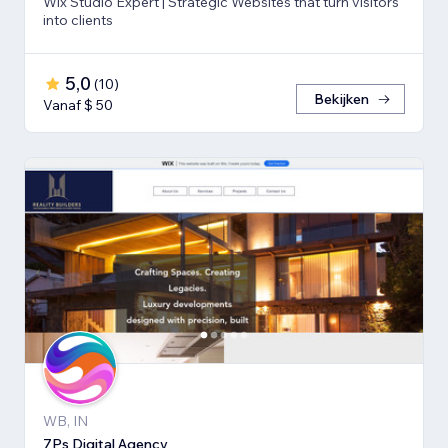
Wix Studio Expert | Strategic Websites that turn visitors
into clients
5,0
(
10
)
Bekijken
Vanaf $ 50
WB, IN
7Ps Digital Agency