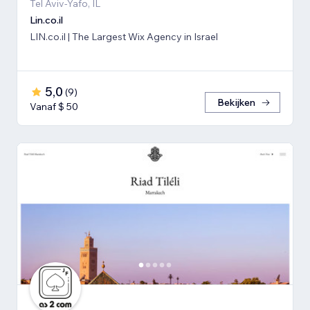
Tel Aviv-Yafo, IL
Lin.co.il
LIN.co.il | The Largest Wix Agency in Israel
5,0
(
9
)
Bekijken
Vanaf $ 50