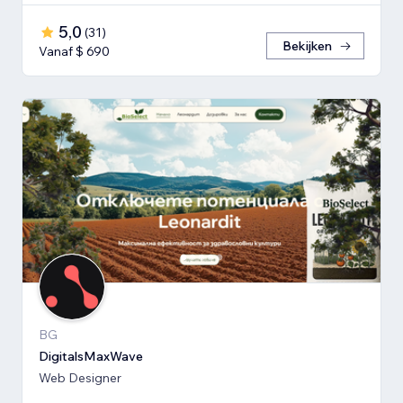
5,0
(
31
)
Bekijken
Vanaf $ 690
BG
DigitalsMaxWave
Web Designer