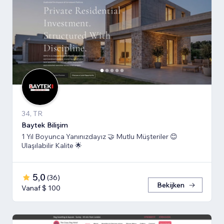
34, TR
Baytek Bilişim
1 Yıl Boyunca Yanınızdayız 🤝 Mutlu Müşteriler 😊
Ulaşılabilir Kalite 🌟
5,0
(
36
)
Bekijken
Vanaf $ 100