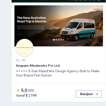
DL, IN
Anupam Mindworks Pvt Ltd
⭐⭐⭐⭐⭐ 5-Star Rated Wix Design Agency Built to Make
Your Brand Feel Human
5,0
(
33
)
Bekijken
Vanaf $ 2.198