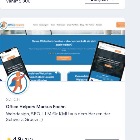
Vanaf $ 300
SZ, CH
Office Helpers Markus Foehn
Webdesign, SEO, LLM für KMU aus dem Herzen der
Schweiz. Grüezi :-)
4,9
(
207
)