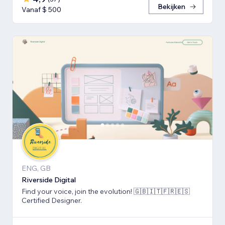
Bekijken
Vanaf $ 500
ENG, GB
Riverside Digital
Find your voice, join the evolution! 🇬🇧🇮🇹🇫🇷🇪🇸
Certified Designer.