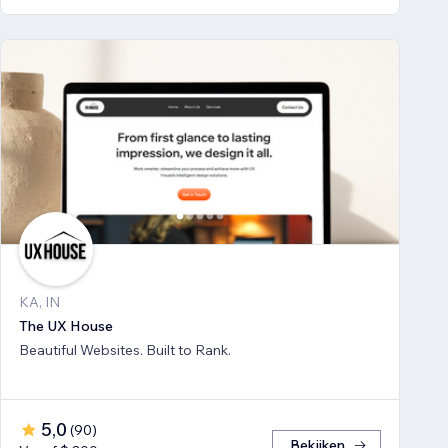
KA, IN
The UX House
Beautiful Websites. Built to Rank.
5,0
(
90
)
Bekijken