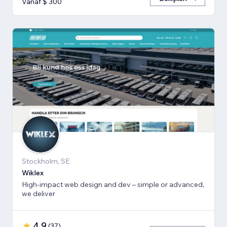
Vanaf $ 300
Stockholm, SE
Wiklex
High-impact web design and dev – simple or advanced,
we deliver
4,9
(
37
)