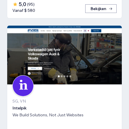
5,0
(
95
)
Bekijken
Vanaf $ 580
SG, VN
Intelpik
We Build Solutions, Not Just Websites