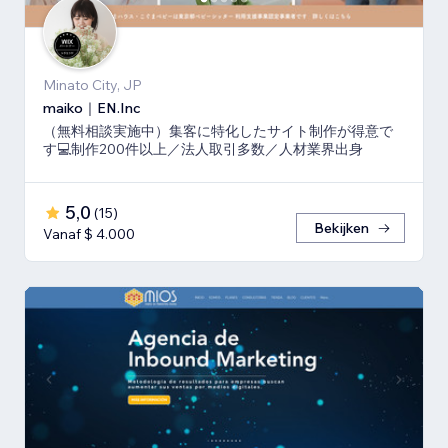
Minato City, JP
maiko｜EN.Inc
（無料相談実施中）集客に特化したサイト制作が得意で
す💻制作200件以上／法人取引多数／人材業界出身
5,0
(
15
)
Bekijken
Vanaf $ 4.000