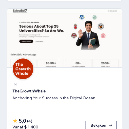
IN
TheGrowthWhale
Anchoring Your Success in the Digital Ocean.
5,0
(
4
)
Bekijken
Vanaf $ 1.400