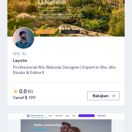
WB, IN
Layotix
Professional Wix Website Designer | Expert in Wix, Wix
Studio & EditorX
0,0
(
0
)
Bekijken
Vanaf $ 199