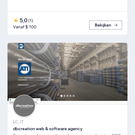
5,0
(
1
)
Bekijken
Vanaf $ 100
LC, IT
dbcreation web & software agency