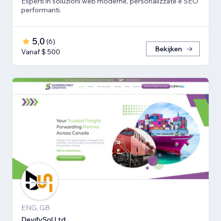
Esperti in soluzioni web moderne, personalizzate e SEO
performanti.
5,0
(
6
)
Bekijken
Vanaf $ 500
ENG, GB
DevifySol Ltd