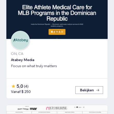
ON, CA
Atabey Media
Focus on what truly matters
5,0
(
4
)
Bekijken
Vanaf $ 250