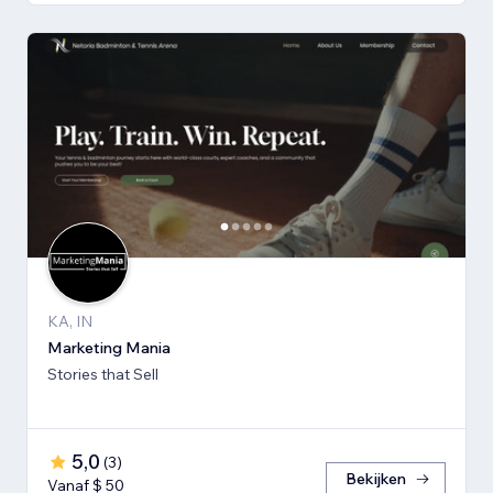
KA, IN
Marketing Mania
Stories that Sell
5,0
(
3
)
Bekijken
Vanaf $ 50