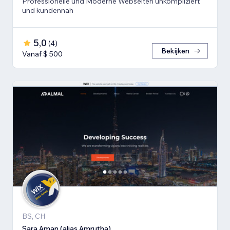
Professionelle und Moderne Webseiten unkompliziert
und kundennah
5,0
(
4
)
Bekijken
Vanaf $ 500
BS, CH
Sara Aman (alias Amrutha)