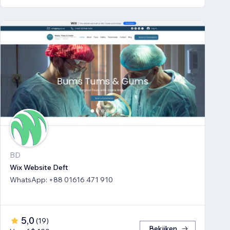
BD
Wix Website Deft
WhatsApp: +88 01616 471 910
5,0
(
19
)
Bekijken