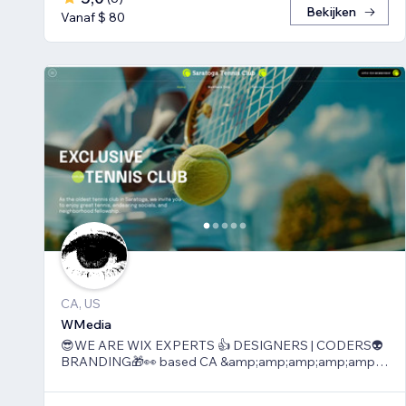
Bekijken
Vanaf $ 80
CA, US
WMedia
😎WE ARE WIX EXPERTS 👍 DESIGNERS | CODERS👽
BRANDING🎁👀 based CA &amp;amp;amp;amp;amp;
TLV