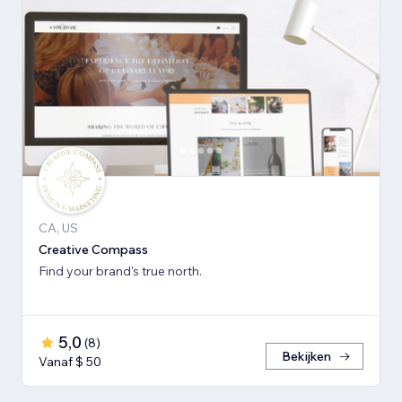
CA, US
Creative Compass
Find your brand's true north.
5,0
(
8
)
Bekijken
Vanaf $ 50