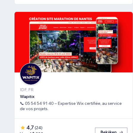
IDF, FR
Wapitix
📞 05 54 54 91 40 – Expertise Wix certifiée, au service
de vos projets.
4,7
(
24
)
Bekijken