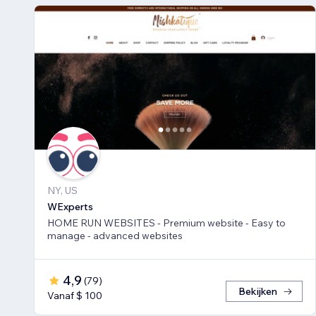
NY, US
WExperts
HOME RUN WEBSITES - Premium website - Easy to
manage - advanced websites
4,9
(
79
)
Bekijken
Vanaf $ 100