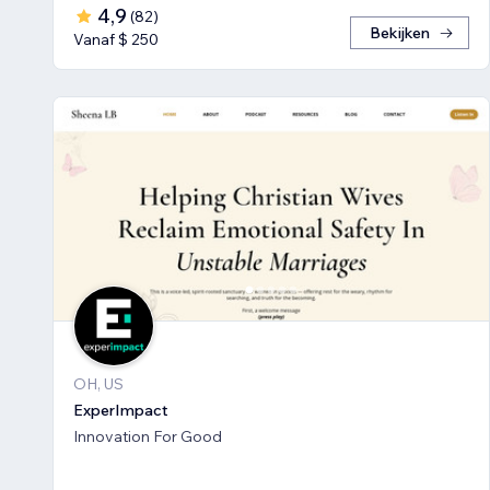
4,9
(
82
)
Bekijken
Vanaf $ 250
OH, US
ExperImpact
Innovation For Good