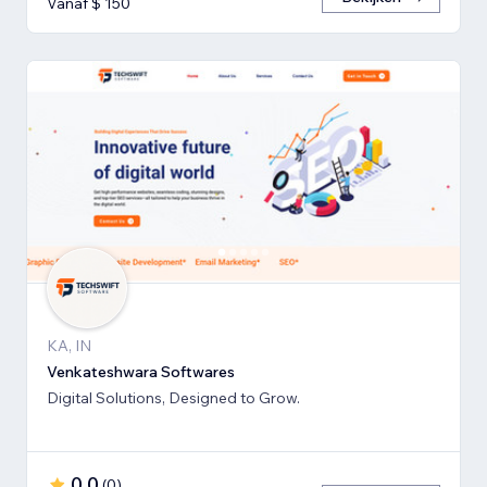
Vanaf $ 150
KA, IN
Venkateshwara Softwares
Digital Solutions, Designed to Grow.
0,0
(
0
)