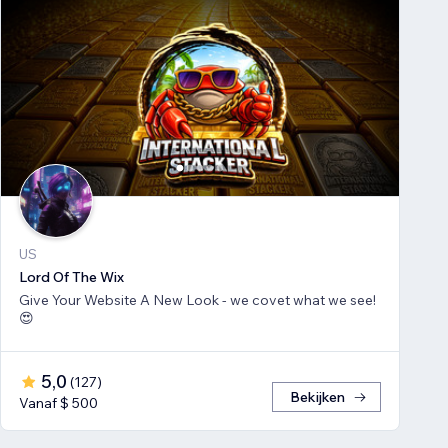
US
Lord Of The Wix
Give Your Website A New Look - we covet what we see!
😍
5,0
(
127
)
Bekijken
Vanaf $ 500