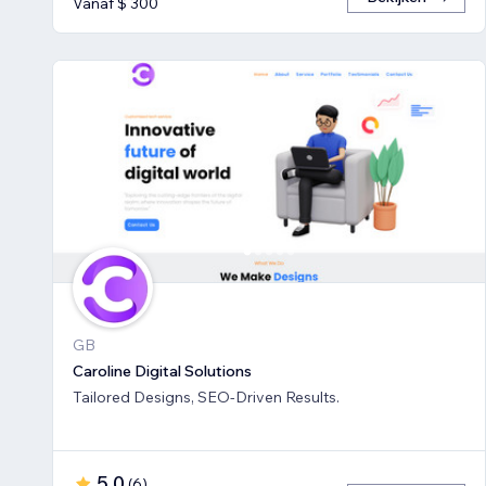
Vanaf $ 300
GB
Caroline Digital Solutions
Tailored Designs, SEO-Driven Results.
5,0
(
6
)