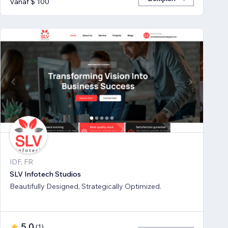
Vanaf $ 100
IDF, FR
SLV Infotech Studios
Beautifully Designed, Strategically Optimized.
5,0
(
1
)