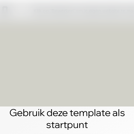
Klik op 'Bewerken' om je eigen website te m
Gebruik deze template als
startpunt