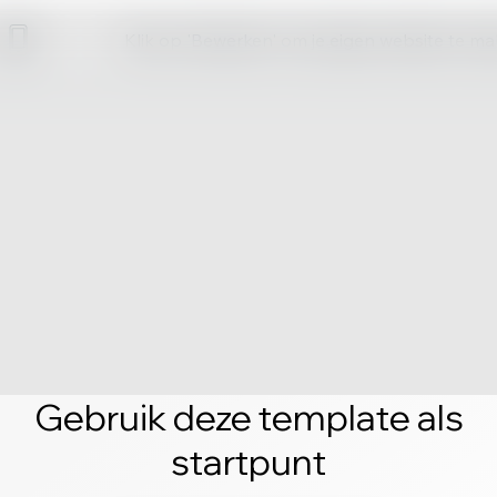
Klik op 'Bewerken' om je eigen website te m
Gebruik deze template als
startpunt