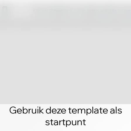
Klik op 'Bewerken' om je eigen website te m
Gebruik deze template als
startpunt