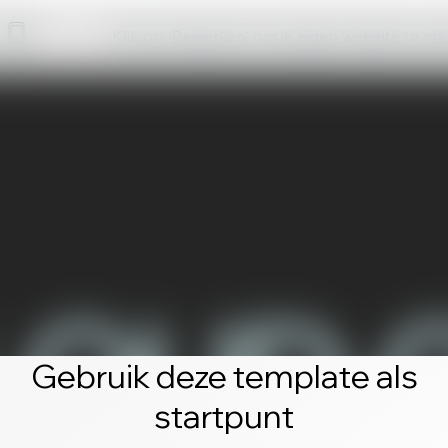
Klik op 'Bewerken' om je eigen website te m
Gebruik deze template als
startpunt