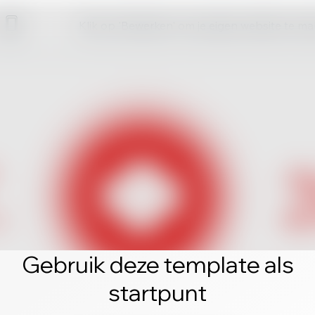
Klik op 'Bewerken' om je eigen website te m
Gebruik deze template als
startpunt