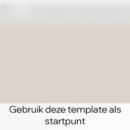
Klik op 'Bewerken' om je eigen website te m
Gebruik deze template als
startpunt