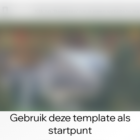
Klik op 'Bewerken' om je eigen website te m
Gebruik deze template als
startpunt