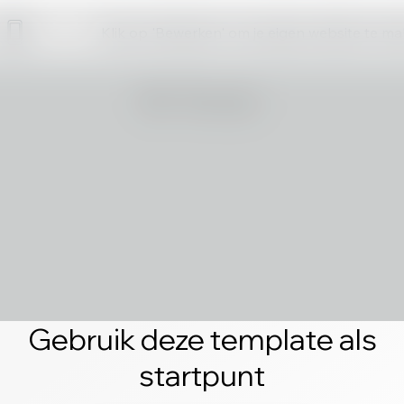
Klik op 'Bewerken' om je eigen website te m
Gebruik deze template als
startpunt