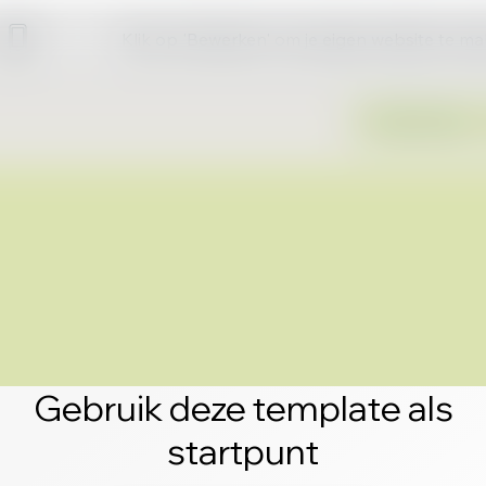
Klik op 'Bewerken' om je eigen website te m
Gebruik deze template als
startpunt